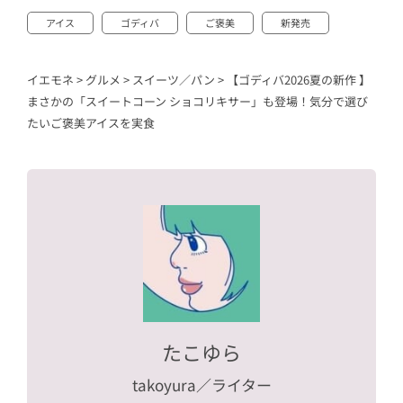
アイス
ゴディバ
ご褒美
新発売
イエモネ
>
グルメ
>
スイーツ／パン
>
【ゴディバ2026夏の新作 】
まさかの「スイートコーン ショコリキサー」も登場！気分で選び
たいご褒美アイスを実食
たこゆら
takoyura
／ライター