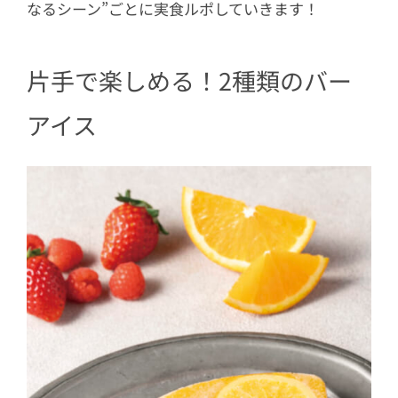
なるシーン”ごとに実食ルポしていきます！
5
ゴディバで見たことない！？ 夏限定シ
ョコリキサーも登場
片手で楽しめる！2種類のバー
6
この夏、“今日はどの気分？”で選びた
くなるご褒美アイスだった
アイス