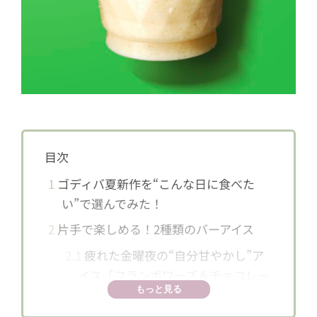
目次
1
ゴディバ夏新作を“こんな日に食べた
い”で選んでみた！
2
片手で楽しめる！2種類のバーアイス
2.1
疲れた金曜夜の“自分甘やかし”ア
イス「フランボワーズ＆チョコレー
もっと見る
ト」