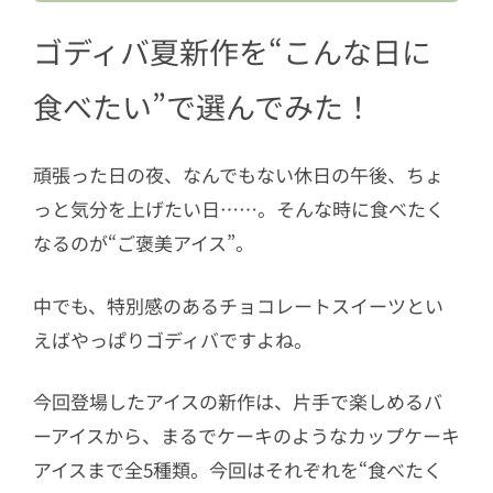
2.2
夏の日曜昼をちょっと特別にする
ご褒美アイス「オレンジマンゴー＆
ゴディバ夏新作を“こんな日に
チョコレート」
食べたい”で選んでみた！
3
まるでケーキ！ご褒美感たっぷりのカ
ップケーキアイス3種類
頑張った日の夜、なんでもない休日の午後、ちょ
3.1
風呂上がりに癒やされたい日に
「ミルクチョコレート＆ヘーゼルナ
っと気分を上げたい日……。そんな時に食べたく
ッツ」
なるのが“ご褒美アイス”。
3.2
明日も頑張ろうと気分を上げたい
中でも、特別感のあるチョコレートスイーツとい
日に「ダークチョコレート＆ラズベ
えばやっぱりゴディバですよね。
リー」
3.3
暑い日に食べたい爽やかアイス
今回登場したアイスの新作は、片手で楽しめるバ
「レモンチーズケーキ」
ーアイスから、まるでケーキのようなカップケーキ
4
前と何が違う？ ゴディバ定番ショコリ
アイスまで全5種類。今回はそれぞれを“食べたく
キサーもリニューアル！