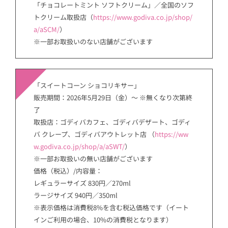
「チョコレートミント ソフトクリーム」／全国のソフ
トクリーム取扱店（
https://www.godiva.co.jp/shop/
a/aSCM/
）
※一部お取扱いのない店舗がございます
「スイートコーン ショコリキサー」
販売期間：2026年5月29日（金）～ ※無くなり次第終
了
取扱店：ゴディバカフェ、ゴディバデザート、ゴディ
バ クレープ、ゴディバアウトレット店 （
https://ww
w.godiva.co.jp/shop/a/aSWT/
）
※一部お取扱いの無い店舗がございます
価格（税込）/内容量：
レギュラーサイズ 830円／270ml
ラージサイズ 940円／350ml
※表示価格は消費税8%を含む税込価格です（イート
インご利用の場合、10%の消費税となります）