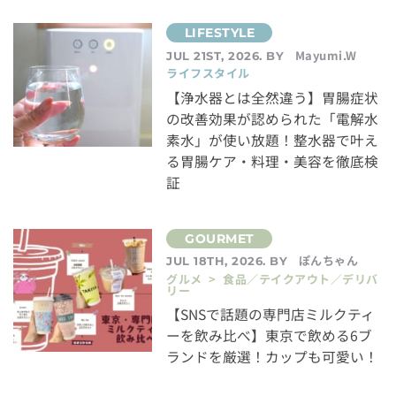
Mayumi.W
JUL 21ST, 2026. BY
ライフスタイル
【浄水器とは全然違う】胃腸症状
の改善効果が認められた「電解水
素水」が使い放題！整水器で叶え
る胃腸ケア・料理・美容を徹底検
証
ぽんちゃん
JUL 18TH, 2026. BY
グルメ > 食品／テイクアウト／デリバ
リー
【SNSで話題の専門店ミルクティ
ーを飲み比べ】東京で飲める6ブ
ランドを厳選！カップも可愛い！