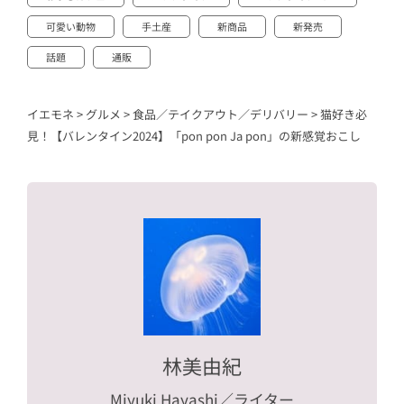
可愛い動物
手土産
新商品
新発売
話題
通販
イエモネ
>
グルメ
>
食品／テイクアウト／デリバリー
>
猫好き必
見！【バレンタイン2024】「pon pon Ja pon」の新感覚おこし
林美由紀
Miyuki Hayashi
／ライター