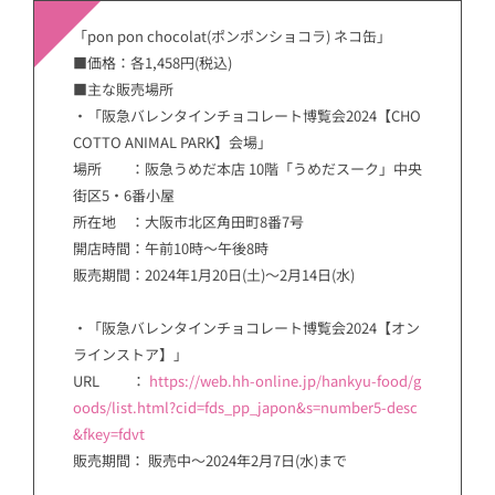
「pon pon chocolat(ポンポンショコラ) ネコ缶」
■価格：各1,458円(税込)
■主な販売場所
・「阪急バレンタインチョコレート博覧会2024【CHO
COTTO ANIMAL PARK】会場」
場所 ：阪急うめだ本店 10階「うめだスーク」中央
街区5・6番小屋
所在地 ：大阪市北区角田町8番7号
開店時間：午前10時～午後8時
販売期間：2024年1月20日(土)～2月14日(水)
・「阪急バレンタインチョコレート博覧会2024【オン
ラインストア】」
URL ：
https://web.hh-online.jp/hankyu-food/g
oods/list.html?cid=fds_pp_japon&s=number5-desc
&fkey=fdvt
販売期間： 販売中～2024年2月7日(水)まで