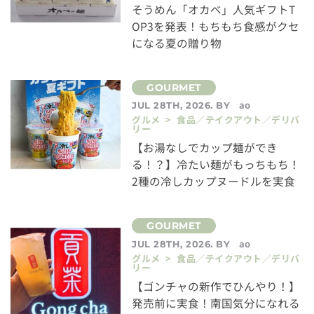
そうめん「オカベ」人気ギフトT
OP3を発表！もちもち食感がクセ
になる夏の贈り物
ao
JUL 28TH, 2026. BY
グルメ > 食品／テイクアウト／デリバ
リー
【お湯なしでカップ麺ができ
る！？】冷たい麺がもっちもち！
2種の冷しカップヌードルを実食
ao
JUL 28TH, 2026. BY
グルメ > 食品／テイクアウト／デリバ
リー
【ゴンチャの新作でひんやり！】
発売前に実食！南国気分になれる