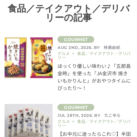
食品／テイクアウト／デリバ
リーの記事
林美由紀
AUG 2ND, 2026. BY
グルメ > 食品／テイクアウト／デリバ
リー
ほっくり優しい味わい♪「五郎島
金時」を使った「JA金沢市 焼き
いもかりんと」がおやつタイムに
ぴったり～！
たこゆら
JUL 28TH, 2026. BY
グルメ > 食品／テイクアウト／デリバ
リー
【お中元に迷ったらこれ♡】半田