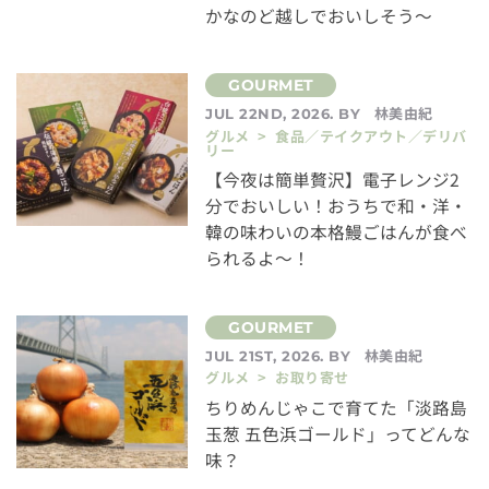
かなのど越しでおいしそう～
林美由紀
JUL 22ND, 2026. BY
グルメ > 食品／テイクアウト／デリバ
リー
【今夜は簡単贅沢】電子レンジ2
分でおいしい！おうちで和・洋・
韓の味わいの本格鰻ごはんが食べ
られるよ～！
林美由紀
JUL 21ST, 2026. BY
グルメ > お取り寄せ
ちりめんじゃこで育てた「淡路島
玉葱 五色浜ゴールド」ってどんな
味？