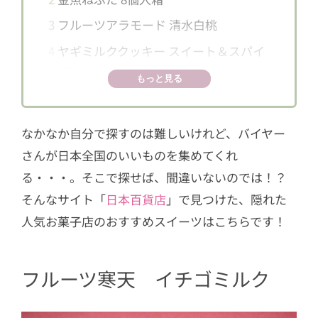
3
フルーツアラモード 清水白桃
4
ヤギミルククッキー スイート＆スパイ
ス
もっと見る
5
たかはしさんのフィナンシェ 6個入
6
お近くの日本百貨店の店舗に集合～！
なかなか自分で探すのは難しいけれど、バイヤー
6.1
「いろいろニッポン見っけ市」
さんが日本全国のいいものを集めてくれ
6.2
「大入クーポン大盤振る舞いキャ
る・・・。そこで探せば、間違いないのでは！？
ンペーン」
そんなサイト「
日本百貨店
」で見つけた、隠れた
7
地元を愛し愛された名店を見つけよう
人気お菓子店のおすすめスイーツはこちらです！
フルーツ寒天 イチゴミルク