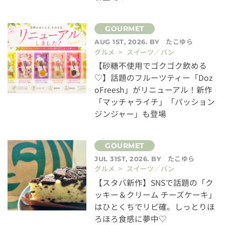
たこゆら
AUG 1ST, 2026. BY
グルメ > スイーツ／パン
【砂糖不使用でゴクゴク飲める
♡】話題のフルーツティー「Doz
oFreesh」がリニューアル！新作
「マッチャライチ」「パッション
ジンジャー」も登場
たこゆら
JUL 31ST, 2026. BY
グルメ > スイーツ／パン
【スタバ新作】SNSで話題の「ク
ッキー＆クリーム チーズケーキ」
はひとくちでリピ確。しっとりほ
ろほろ食感に夢中♡