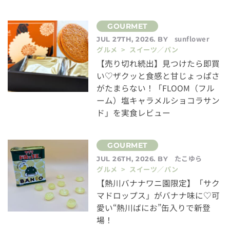
sunflower
JUL 27TH, 2026. BY
グルメ > スイーツ／パン
【売り切れ続出】見つけたら即買
い♡ザクッと食感と甘じょっぱさ
がたまらない！「FLOOM（フル
ーム）塩キャラメルショコラサン
ド」を実食レビュー
たこゆら
JUL 26TH, 2026. BY
グルメ > スイーツ／パン
【熱川バナナワニ園限定】「サク
マドロップス」がバナナ味に♡可
愛い“熱川ばにお”缶入りで新登
場！