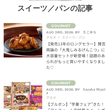
スイーツ／パンの記事
たこゆら
AUG 3RD, 2026. BY
グルメ > スイーツ／パン
【発売13年のロングセラー】賛否
両論の「大鬼しみるげんこつ」に
大容量セットが新登場！話題のあ
られがもっと買いやすくなりまし
た♡
Sayaka Miyat
AUG 3RD, 2026. BY
a
グルメ
【ブルボン】“芋栗フェア”きた！