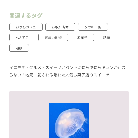
関連するタグ
おうちカフェ
お取り寄せ
クッキー缶
へんてこ
可愛い動物
和菓子
話題
通販
イエモネ
>
グルメ
>
スイーツ／パン
>
姿にも味にもキュンが止ま
らない！地元に愛される隠れた人気お菓子店のスイーツ