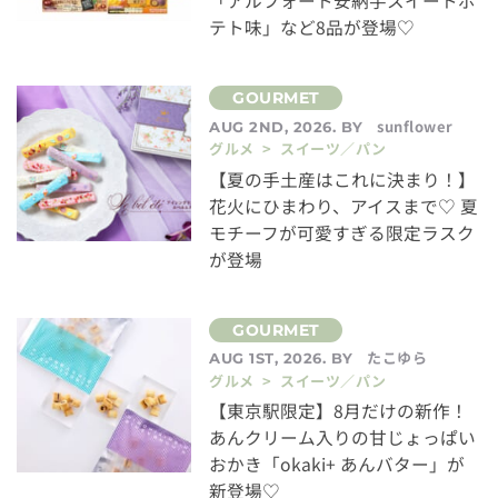
「アルフォート安納芋スイートポ
テト味」など8品が登場♡
sunflower
AUG 2ND, 2026. BY
グルメ > スイーツ／パン
【夏の手土産はこれに決まり！】
花火にひまわり、アイスまで♡ 夏
モチーフが可愛すぎる限定ラスク
が登場
たこゆら
AUG 1ST, 2026. BY
グルメ > スイーツ／パン
【東京駅限定】8月だけの新作！
あんクリーム入りの甘じょっぱい
おかき「okaki+ あんバター」が
新登場♡