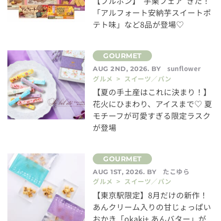
【ブルボン】“芋栗フェア”きた！
「アルフォート安納芋スイートポ
テト味」など8品が登場♡
sunflower
AUG 2ND, 2026. BY
グルメ > スイーツ／パン
【夏の手土産はこれに決まり！】
花火にひまわり、アイスまで♡ 夏
モチーフが可愛すぎる限定ラスク
が登場
たこゆら
AUG 1ST, 2026. BY
グルメ > スイーツ／パン
【東京駅限定】8月だけの新作！
あんクリーム入りの甘じょっぱい
おかき「okaki+ あんバター」が