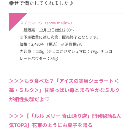
幸せで満たしてくれました♪
スノーマロウ（snow mallow）
一般販売：12月12日(金)12:00～
※予定数量に達し次第、販売終了となります。
価格：2,480円（税込） ※消費税8％
内容量 ：115g（チョコがけマシュマロ：79g、チョコ
レートパウダー：36g）
＞＞＞もう食べた？「アイスの実Wジェラート＜
苺・ミルク＞」甘酸っぱい苺とまろやかなミルク
が相性抜群だよ♡
＞＞＞【「ルル メリー 青山通り店」開発秘話&人
気TOP3】花束のようにお菓子を贈る