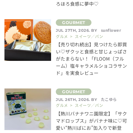
ろほろ食感に夢中♡
sunflower
JUL 27TH, 2026. BY
グルメ > スイーツ／パン
【売り切れ続出】見つけたら即買
い♡ザクッと食感と甘じょっぱさ
がたまらない！「FLOOM（フル
ーム）塩キャラメルショコラサン
ド」を実食レビュー
たこゆら
JUL 26TH, 2026. BY
グルメ > スイーツ／パン
【熱川バナナワニ園限定】「サク
マドロップス」がバナナ味に♡可
愛い“熱川ばにお”缶入りで新登