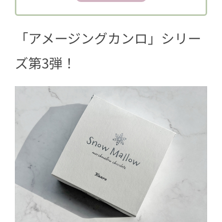
一体どんな味？
5
スノーマロウで粉雪ショコラのアレン
「アメージングカンロ」シリー
ジレシピ
5.1
粉雪ショコラ＆ギリシャヨーグル
ズ第3弾！
トパン
5.2
粉雪ショコラきなこトースト
5.3
スタバのメリークリームを再現！