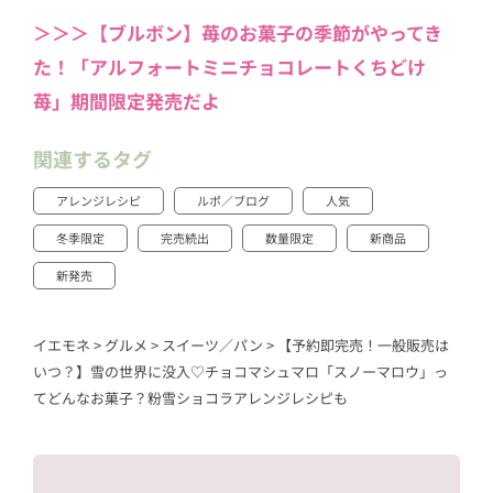
＞＞＞【ブルボン】苺のお菓子の季節がやってき
た！「アルフォートミニチョコレートくちどけ
苺」期間限定発売だよ
関連するタグ
アレンジレシピ
ルポ／ブログ
人気
冬季限定
完売続出
数量限定
新商品
新発売
イエモネ
>
グルメ
>
スイーツ／パン
>
【予約即完売！一般販売は
いつ？】雪の世界に没入♡チョコマシュマロ「スノーマロウ」っ
てどんなお菓子？粉雪ショコラアレンジレシピも