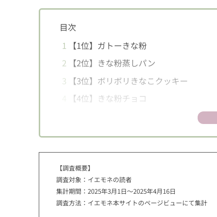
目次
1
【1位】ガトーきな粉
2
【2位】きな粉蒸しパン
3
【3位】ボリボリきなこクッキー
4
【4位】きな粉チョコ
5
【5位】きな粉トースト
6
【6位】さつまいものきなこ和え
【調査概要】
調査対象：イエモネの読者
集計期間：2025年3月1日〜2025年4月16日
調査方法：イエモネ本サイトのページビューにて集計