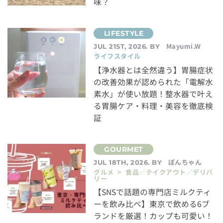
味？
Mayumi.W
JUL 21ST, 2026. BY
ライフスタイル
【浄水器とは全然違う】胃腸症状
の改善効果が認められた「電解水
素水」が使い放題！整水器で叶え
る胃腸ケア・料理・美容を徹底検
証
ぽんちゃん
JUL 18TH, 2026. BY
グルメ > 食品／テイクアウト／デリバ
リー
【SNSで話題の専門店ミルクティ
ーを飲み比べ】東京で飲める6ブ
ランドを厳選！カップも可愛い！