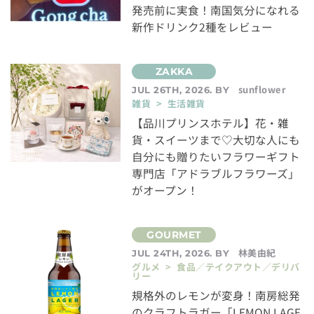
発売前に実食！南国気分になれる
新作ドリンク2種をレビュー
sunflower
JUL 26TH, 2026. BY
雑貨 > 生活雑貨
【品川プリンスホテル】花・雑
貨・スイーツまで♡大切な人にも
自分にも贈りたいフラワーギフト
専門店「アドラブルフラワーズ」
がオープン！
林美由紀
JUL 24TH, 2026. BY
グルメ > 食品／テイクアウト／デリバ
リー
規格外のレモンが変身！南房総発
のクラフトラガー「LEMON LAGE