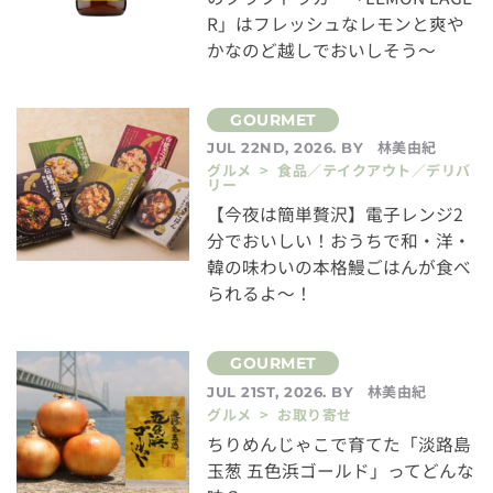
R」はフレッシュなレモンと爽や
かなのど越しでおいしそう～
林美由紀
JUL 22ND, 2026. BY
グルメ > 食品／テイクアウト／デリバ
リー
【今夜は簡単贅沢】電子レンジ2
分でおいしい！おうちで和・洋・
韓の味わいの本格鰻ごはんが食べ
られるよ～！
林美由紀
JUL 21ST, 2026. BY
グルメ > お取り寄せ
ちりめんじゃこで育てた「淡路島
玉葱 五色浜ゴールド」ってどんな