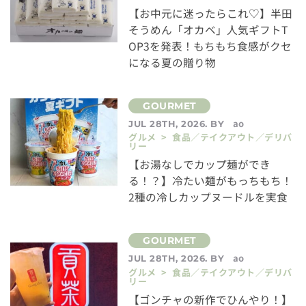
【お中元に迷ったらこれ♡】半田
そうめん「オカベ」人気ギフトT
OP3を発表！もちもち食感がクセ
になる夏の贈り物
ao
JUL 28TH, 2026. BY
グルメ > 食品／テイクアウト／デリバ
リー
【お湯なしでカップ麺ができ
る！？】冷たい麺がもっちもち！
2種の冷しカップヌードルを実食
ao
JUL 28TH, 2026. BY
グルメ > 食品／テイクアウト／デリバ
リー
【ゴンチャの新作でひんやり！】