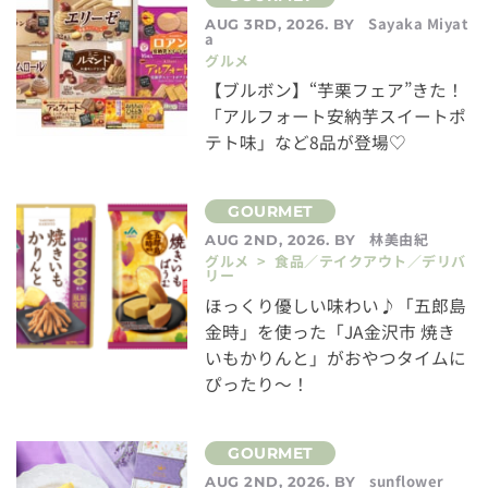
Sayaka Miyat
AUG 3RD, 2026. BY
a
グルメ
【ブルボン】“芋栗フェア”きた！
「アルフォート安納芋スイートポ
テト味」など8品が登場♡
林美由紀
AUG 2ND, 2026. BY
グルメ > 食品／テイクアウト／デリバ
リー
ほっくり優しい味わい♪「五郎島
金時」を使った「JA金沢市 焼き
いもかりんと」がおやつタイムに
ぴったり～！
sunflower
AUG 2ND, 2026. BY