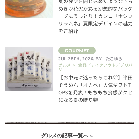
夏の夜空を閉じ込めたようなきら
めき♡花火が彩る幻想的なパッケ
ージにうっとり！カンロ「ホシフ
リラムネ」夏限定デザインの魅力
をご紹介
たこゆら
JUL 28TH, 2026. BY
グルメ > 食品／テイクアウト／デリバ
リー
【お中元に迷ったらこれ♡】半田
そうめん「オカベ」人気ギフトT
OP3を発表！もちもち食感がクセ
になる夏の贈り物
グルメの記事一覧へ »