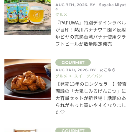
Sayaka Miyat
AUG 7TH, 2026. BY
a
グルメ
『PAPUWA』特別デザインラベル
が目印！熱川バナナワニ園×反射
炉ビヤの完熟台湾バナナ使用クラ
フトビールが数量限定発売
たこゆら
AUG 3RD, 2026. BY
グルメ > スイーツ／パン
【発売13年のロングセラー】賛否
両論の「大鬼しみるげんこつ」に
大容量セットが新登場！話題のあ
られがもっと買いやすくなりまし
た♡