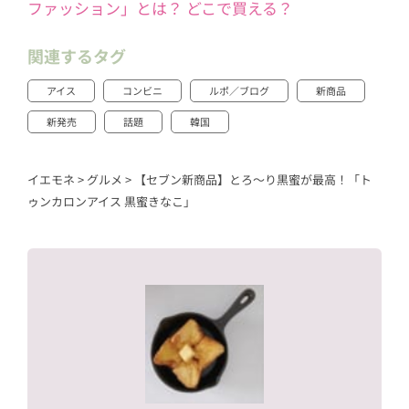
ファッション」とは？ どこで買える？
関連するタグ
アイス
コンビニ
ルポ／ブログ
新商品
新発売
話題
韓国
イエモネ
>
グルメ
>
【セブン新商品】とろ～り黒蜜が最高！「ト
ゥンカロンアイス 黒蜜きなこ」