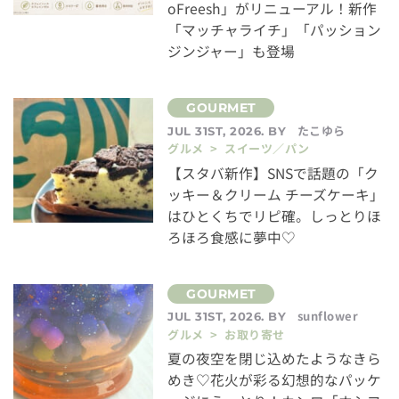
oFreesh」がリニューアル！新作
「マッチャライチ」「パッション
ジンジャー」も登場
たこゆら
JUL 31ST, 2026. BY
グルメ > スイーツ／パン
【スタバ新作】SNSで話題の「ク
ッキー＆クリーム チーズケーキ」
はひとくちでリピ確。しっとりほ
ろほろ食感に夢中♡
sunflower
JUL 31ST, 2026. BY
グルメ > お取り寄せ
夏の夜空を閉じ込めたようなきら
めき♡花火が彩る幻想的なパッケ