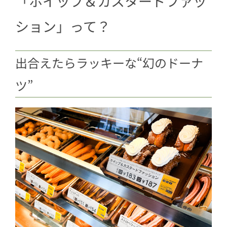
「ホイップ＆カスタードファッ
2.1
チョコファッションにホイップと
カスタードのWクリーム！
ション」って？
2.2
まるでケーキみたいな贅沢ドーナ
ツ
出合えたらラッキーな“幻のドーナ
3
「ホイップ＆カスタードファッショ
ン」を食べてみて！
ツ”