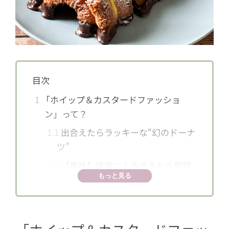
目次
1
「ホイップ＆カスタードファッショ
ン」って？
1.1
出合えたらラッキーな“幻のドーナ
ツ”
1.2
【裏技】確実に入手するなら電話
もっと見る
予約が確実！
2
「ホイップ＆カスタードファッショ
ン」を実食！