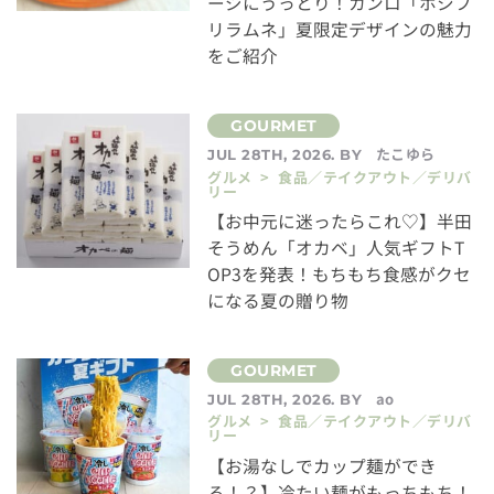
ージにうっとり！カンロ「ホシフ
リラムネ」夏限定デザインの魅力
をご紹介
たこゆら
JUL 28TH, 2026. BY
グルメ > 食品／テイクアウト／デリバ
リー
【お中元に迷ったらこれ♡】半田
そうめん「オカベ」人気ギフトT
OP3を発表！もちもち食感がクセ
になる夏の贈り物
ao
JUL 28TH, 2026. BY
グルメ > 食品／テイクアウト／デリバ
リー
【お湯なしでカップ麺ができ
る！？】冷たい麺がもっちもち！