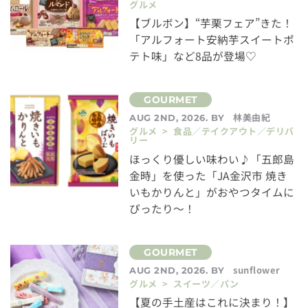
グルメ
【ブルボン】“芋栗フェア”きた！
「アルフォート安納芋スイートポ
テト味」など8品が登場♡
林美由紀
AUG 2ND, 2026. BY
グルメ > 食品／テイクアウト／デリバ
リー
ほっくり優しい味わい♪「五郎島
金時」を使った「JA金沢市 焼き
いもかりんと」がおやつタイムに
ぴったり～！
sunflower
AUG 2ND, 2026. BY
グルメ > スイーツ／パン
【夏の手土産はこれに決まり！】