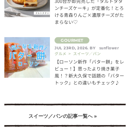
300台が即完売した「タルトタタ
ンチーズケーキ」が定番化！とろ
ける青森りんご×濃厚チーズがた
まらない♡
sunflower
JUL 23RD, 2026. BY
グルメ > スイーツ／パン
【ローソン新作「バター餅」をレ
ビュー！】思ったより焼き菓子
風！？新大久保で話題の「バター
トック」との違いもチェック♪
スイーツ／パンの記事一覧へ »