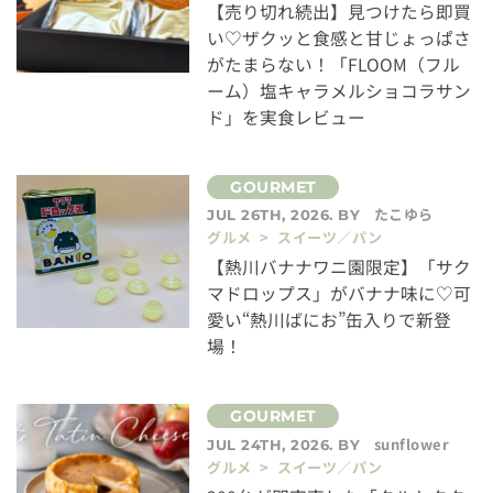
【売り切れ続出】見つけたら即買
い♡ザクッと食感と甘じょっぱさ
がたまらない！「FLOOM（フル
ーム）塩キャラメルショコラサン
ド」を実食レビュー
たこゆら
JUL 26TH, 2026. BY
グルメ > スイーツ／パン
【熱川バナナワニ園限定】「サク
マドロップス」がバナナ味に♡可
愛い“熱川ばにお”缶入りで新登
場！
sunflower
JUL 24TH, 2026. BY
グルメ > スイーツ／パン