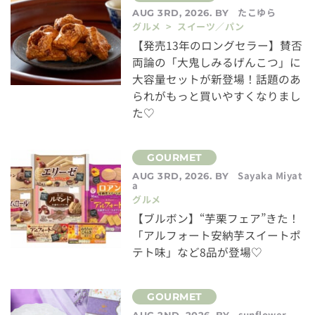
たこゆら
AUG 3RD, 2026. BY
グルメ > スイーツ／パン
【発売13年のロングセラー】賛否
両論の「大鬼しみるげんこつ」に
大容量セットが新登場！話題のあ
られがもっと買いやすくなりまし
た♡
Sayaka Miyat
AUG 3RD, 2026. BY
a
グルメ
【ブルボン】“芋栗フェア”きた！
「アルフォート安納芋スイートポ
テト味」など8品が登場♡
sunflower
AUG 2ND, 2026. BY