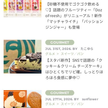
【砂糖不使用でゴクゴク飲める
♡】話題のフルーツティー「Doz
oFreesh」がリニューアル！新作
「マッチャライチ」「パッション
ジンジャー」も登場
たこゆら
JUL 31ST, 2026. BY
グルメ > スイーツ／パン
【スタバ新作】SNSで話題の「ク
ッキー＆クリーム チーズケーキ」
はひとくちでリピ確。しっとりほ
ろほろ食感に夢中♡
sunflower
JUL 27TH, 2026. BY
グルメ > スイーツ／パン