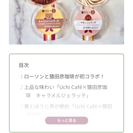
目次
1
ローソンと猿田彦珈琲が初コラボ！
2
上品な味わい「Uchi Café×猿田彦珈
琲 キャラメルジェラッテ」
3
栗とほうじ茶が絶妙「Uchi Café×猿田
彦珈琲 マロンジェラッテ」
もっと見る
4
珈琲のおいしさ引き立つ大人の味わい