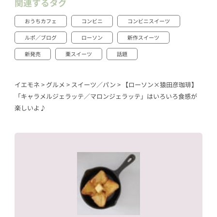
関連するタグ
おうちカフェ
コンビニ
コンビニスイーツ
ルポ／ブログ
ローソン
新作スイーツ
新発売
栗スイーツ
話題
イエモネ
>
グルメ
>
スイーツ／パン
>
【ローソン×猿田彦珈琲】
「キャラメルジェラッテ／マロンジェラッテ」はいろいろ食感が
楽しいよ♪