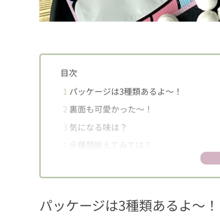
目次
1
パッケージは3種類あるよ～！
2
裏面も可愛かった～！
3
気になる味は？
4
全種類揃えてみては？
パッケージは3種類あるよ～！