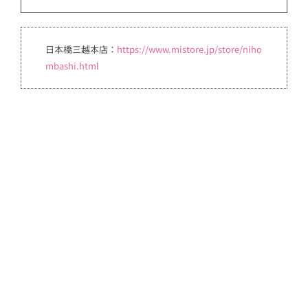
日本橋三越本店：
https://www.mistore.jp/store/niho
mbashi.html