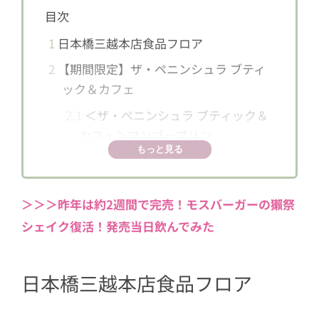
目次
1
日本橋三越本店食品フロア
2
【期間限定】ザ・ペニンシュラ ブティ
ック＆カフェ
2.1
＜ザ・ペニンシュラ ブティック＆
カフェ＞マンゴープリン
もっと見る
2.2
＜ザ・ペニンシュラ ブティック＆
カフェ＞マンゴープリン詰め合わせ
＞＞＞昨年は約2週間で完売！モスバーガーの獺祭
2.3
​＜ザ・ペニンシュラ ブティック＆
シェイク復活！発売当日飲んでみた
カフェ＞いちごサンドイッチ
2.4
＜ザ・ペニンシュラ ブティック＆
カフェ＞マンゴーサンドイッチ
日本橋三越本店食品フロア
3
【売れている】商品