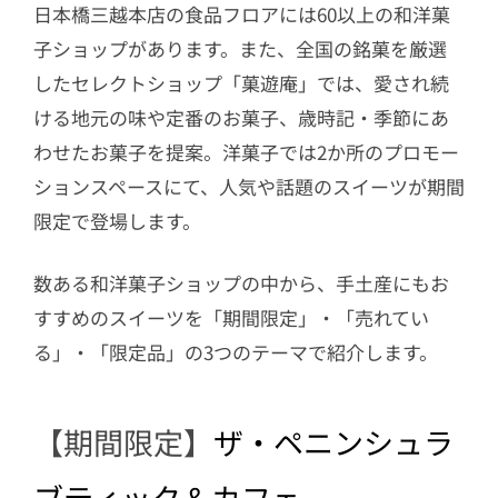
3.1
〈ユーハイム・ディー・マイスタ
日本橋三越本店の食品フロアには60以上の和洋菓
ー〉 「バウムクーヘンシャイベ
子ショップがあります。また、全国の銘菓を厳選
ン」
したセレクトショップ「菓遊庵」では、愛され続
3.2
〈王様堂本店〉大判かきもち
ける地元の味や定番のお菓子、歳時記・季節にあ
わせたお菓子を提案。洋菓子では2か所のプロモー
4
【日本橋三越本店限定】東京手土産4選
ションスペースにて、人気や話題のスイーツが期間
4.1
〈クラブハリエ〉バームクーヘン
限定で登場します。
mini日本橋限定パッケージ
4.2
〈ヨックモック〉フルール・フル
数ある和洋菓子ショップの中から、手土産にもお
ール 宇治抹茶
すすめのスイーツを「期間限定」・「売れてい
4.3
〈小布施堂〉ライオン栗あん最中
る」・「限定品」の3つのテーマで紹介します。
4.4
〈京都祇園あのん〉あんぽーね10
個 (粒、ほうじ茶)
【期間限定】
ザ・ペニンシュラ
ブティック＆カフェ