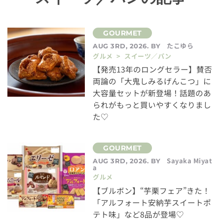
たこゆら
AUG 3RD, 2026. BY
グルメ > スイーツ／パン
【発売13年のロングセラー】賛否
両論の「大鬼しみるげんこつ」に
大容量セットが新登場！話題のあ
られがもっと買いやすくなりまし
た♡
Sayaka Miyat
AUG 3RD, 2026. BY
a
グルメ
【ブルボン】“芋栗フェア”きた！
「アルフォート安納芋スイートポ
テト味」など8品が登場♡