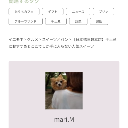
関連するタグ
おうちカフェ
ギフト
ニュース
プリン
フルーツサンド
手土産
話題
通販
イエモネ
>
グルメ
>
スイーツ／パン
>
【日本橋三越本店】手土産
におすすめ＆ここでしか手に入らない人気スイーツ
mari.M