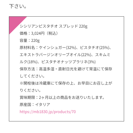
下さい。
シシリアンピスタチオ スプレッド 220g
価格：3,024円（税込）
容量：220g
原材料名：ケインシュガー(32%)、ピスタチオ(25%)、
エキストラバージンオリーブオイル(22%)、スキムミ
ルク(18%)、ピスタチオナッツプラリネ(3%)
保存方法：高温多湿・直射日光を避けて常温にて保存
してください。
※開栓後は冷蔵庫にて保存の上、お早目にお召し上が
りください。
賞味期限：2ヶ月以上の商品をお送りいたします。
原産国：イタリア
https://mb1830.jp/products/70