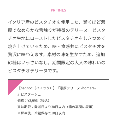
ESECAKE by Megan Pistachio
PR TIMES
10
【PISTA&TOKYO】ピスタチオサンド
イタリア産のピスタチオを使用した、驚くほど濃
11
【メゾンブレモンド1830】「シシリア
厚でなめらかな舌触りが特徴のテリーヌ。ピスタ
ンピスタチオ スプレッド220g」
チオ生地にローストしたピスタチオをしきつめて
12
【アイスクリーム・ラバー】「究極の
焼き上げているため、味・食感共にピスタチオを
特濃ピスタチオジェラート4段階食べく
贅沢に味わえます。素材の味を生かすため、追加
らべセット（8個入り）」
砂糖はいっさいなし。期間限定の大人の味わいの
13
【横浜ロイヤルパークホテル】ピスタ
ピスタチオテリーヌです。
チオスイーツ＆ブレッド
【hannoc（ハノック）】「濃厚テリーヌ -homare-
」ピスターシュ
価格：¥3,996（税込）
賞味期限：発送日より30日以内（箱の裏面に表示）
※解凍後、冷蔵保存で10日以内