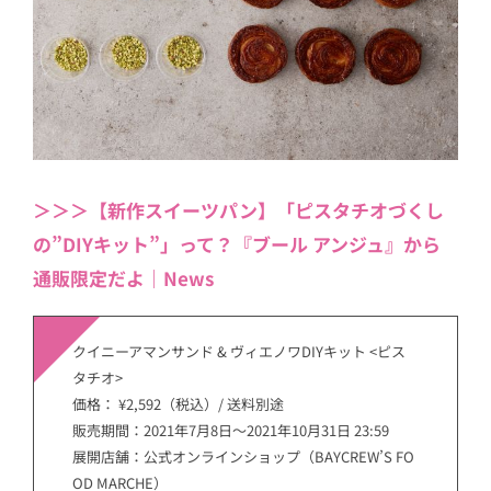
＞＞＞【新作スイーツパン】「ピスタチオづくし
の”DIYキット”」って？『ブール アンジュ』から
通販限定だよ｜News
クイニーアマンサンド & ヴィエノワDIYキット <ピス
タチオ>
価格： ¥2,592（税込）/ 送料別途
販売期間：2021年7月8日〜2021年10月31日 23:59
展開店舗：公式オンラインショップ（BAYCREW’S FO
OD MARCHE）