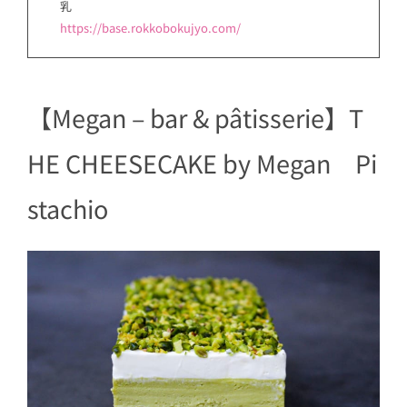
乳
https://base.rokkobokujyo.com/
【Megan – bar & pâtisserie】T
HE CHEESECAKE by Megan Pi
stachio