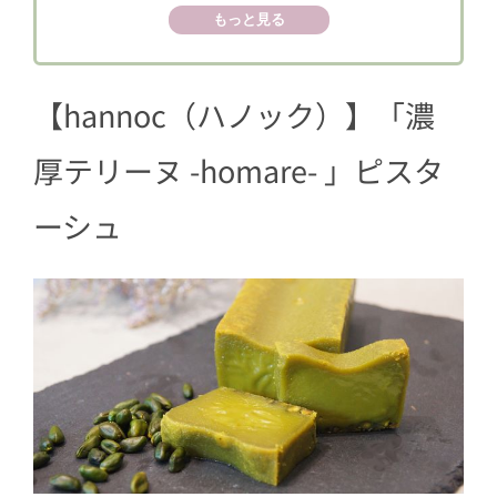
もっと見る
3
【DEAN & DELUCA ＜ディーン＆デルー
カ＞ 】「ピスタチオプリン」
4
【ロイズ】プチベアショコラ［ピスタ
【hannoc（ハノック）】「濃
チオ 10個入]
厚テリーヌ -homare- 」ピスタ
5
【ブール アンジュ】ピスタチオづくし
の”DIYキット”
ーシュ
6
【DAUGHTER BOUTIQUE（ドーター・
ブティック）】ヴィーガン＆グルテン
フリー『ピスタチオクッキー缶』
7
【成城石井】成城石井自家製 ピスタチ
オプリン
8
【神戸六甲牧場】ピスタチオミルクジ
ャム
9
【Megan – bar & pâtisserie】THE CHE