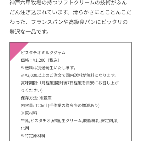
神戸六甲牧場の持つソフトクリームの技術がふん
だん注ぎ込まれています。滑らかさにとことんこだ
わった、フランスパンや高級食パンにピッタリの
贅沢な一品です。
ピスタチオミルクジャム
価格：¥1,200（税込）
※送料は別途発生いたします。
※¥3,000以上のご注文で国内送料が無料になります。
賞味期限: 1月程度(開封後7日程度を目安にお召し上が
りください)
保存方法: 冷蔵庫
内容量: 120ml (手作業の為多少の増減あり)
※原材料
牛乳,ピスタチオ,砂糖,生クリーム,脱脂粉乳,安定剤,乳
化剤
※特定原材料