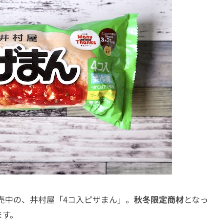
販売中の、
井村屋「4コ入ピザまん」。
秋冬限定商材
となっ
ます。