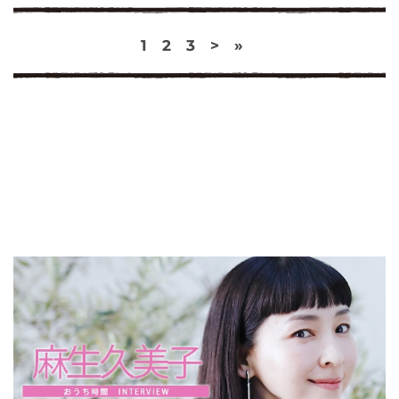
1
2
3
>
»