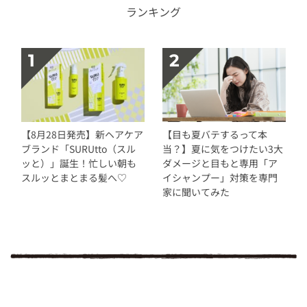
ランキング
【8月28日発売】新ヘアケア
【目も夏バテするって本
ブランド「SURUtto（スル
当？】夏に気をつけたい3大
ッと）」誕生！忙しい朝も
ダメージと目もと専用「ア
スルッとまとまる髪へ♡
イシャンプー」対策を専門
家に聞いてみた