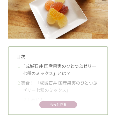
目次
1
「成城石井 国産果実のひとつぶゼリー
七種のミックス」とは？
2
実食！ 「成城石井 国産果実のひとつぶ
ゼリー七種のミックス」
2.1
みかん
もっと見る
2.2
いちご