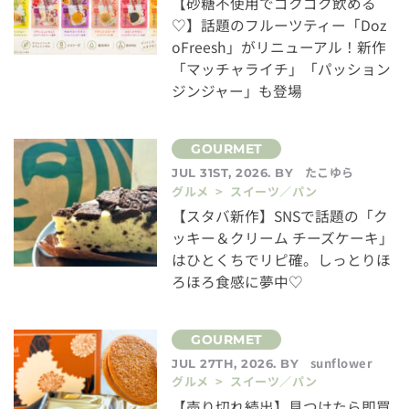
【砂糖不使用でゴクゴク飲める
♡】話題のフルーツティー「Doz
oFreesh」がリニューアル！新作
「マッチャライチ」「パッション
ジンジャー」も登場
たこゆら
JUL 31ST, 2026. BY
グルメ > スイーツ／パン
【スタバ新作】SNSで話題の「ク
ッキー＆クリーム チーズケーキ」
はひとくちでリピ確。しっとりほ
ろほろ食感に夢中♡
sunflower
JUL 27TH, 2026. BY
グルメ > スイーツ／パン
【売り切れ続出】見つけたら即買