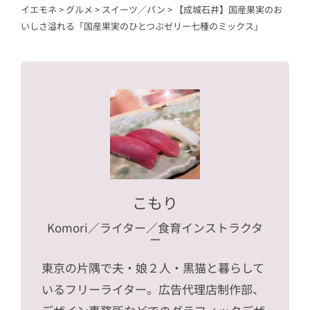
イエモネ
>
グルメ
>
スイーツ／パン
>
【成城石井】国産果実のお
いしさ溢れる「国産果実のひとつぶゼリー七種のミックス」
こもり
Komori
／ライター／食育インストラクタ
ー
東京の片隅で夫・娘２人・黒猫と暮らして
いるフリーライター。広告代理店制作部、