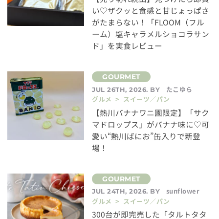
い♡ザクッと食感と甘じょっぱさ
がたまらない！「FLOOM（フル
ーム）塩キャラメルショコラサン
ド」を実食レビュー
たこゆら
JUL 26TH, 2026. BY
グルメ > スイーツ／パン
【熱川バナナワニ園限定】「サク
マドロップス」がバナナ味に♡可
愛い“熱川ばにお”缶入りで新登
場！
sunflower
JUL 24TH, 2026. BY
グルメ > スイーツ／パン
300台が即完売した「タルトタタ