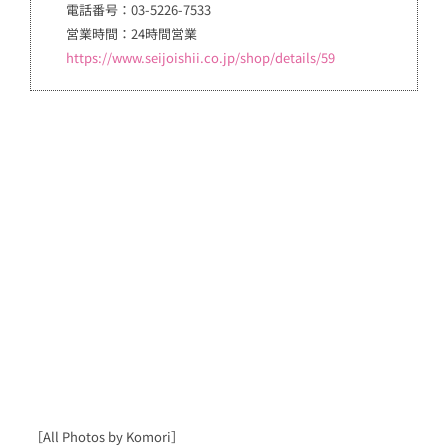
電話番号：03-5226-7533
営業時間：24時間営業
https://www.seijoishii.co.jp/shop/details/59
［All Photos by Komori］