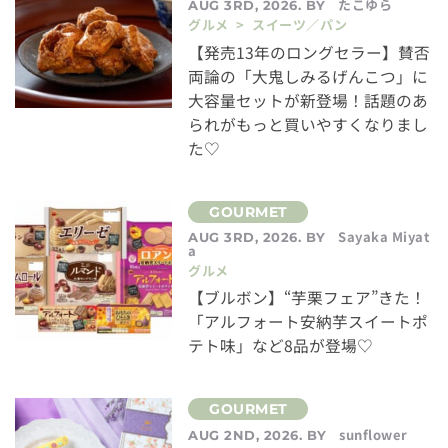
たこゆら
AUG 3RD, 2026. BY
グルメ > スイーツ／パン
【発売13年のロングセラー】賛否
両論の「大鬼しみるげんこつ」に
大容量セットが新登場！話題のあ
られがもっと買いやすくなりまし
た♡
Sayaka Miyat
AUG 3RD, 2026. BY
a
グルメ
【ブルボン】“芋栗フェア”きた！
「アルフォート安納芋スイートポ
テト味」など8品が登場♡
sunflower
AUG 2ND, 2026. BY