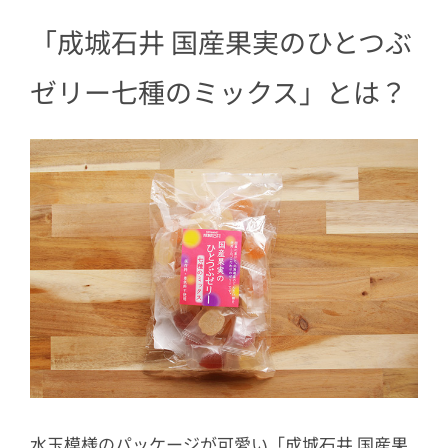
2.3
レモン
「成城石井 国産果実のひとつぶ
2.4
トマト
2.5
りんご
ゼリー七種のミックス」とは？
2.6
ぶどう
2.7
ラ・フランス
水玉模様のパッケージが可愛い「成城石井 国産果