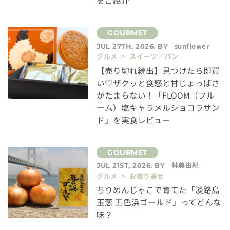
をご紹介
sunflower
JUL 27TH, 2026. BY
グルメ > スイーツ／パン
【売り切れ続出】見つけたら即買
い♡ザクッと食感と甘じょっぱさ
がたまらない！「FLOOM（フル
ーム）塩キャラメルショコラサン
ド」を実食レビュー
林美由紀
JUL 21ST, 2026. BY
グルメ > お取り寄せ
ちりめんじゃこで育てた「淡路島
玉葱 五色浜ゴールド」ってどんな
味？