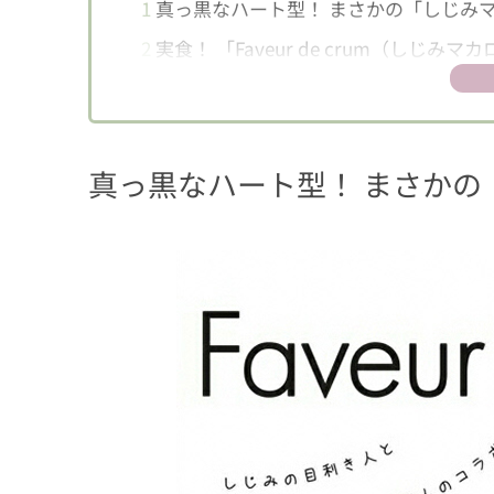
1
真っ黒なハート型！ まさかの「しじみ
2
実食！ 「Faveur de crum（しじみマ
真っ黒なハート型！ まさかの