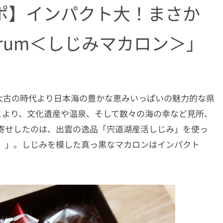
ポ】インパクト大！まさか
e crum＜しじみマカロン＞」
太古の時代より日本海の豊かな恵みいっぱいの魅力的な県
とより、文化遺産や温泉、そして数々の海の幸など見所、
寄せしたのは、出雲の逸品「宍道湖産活しじみ」を使っ
マカロン）」。しじみを模した真っ黒なマカロンはインパクト
。