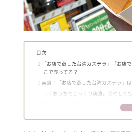
目次
1
「お店で蒸した台湾カステラ」「お店で
こで売ってる？
2
実食！「お店で蒸した台湾カステラ」は
2.1
おうちでじっくり実食。冷やして
3
実食！「お店で蒸した中華風蒸しケーキ
3.1
冷やすとより濃厚な味わいに。ア
4
もっとたくさんの店舗で買えるようにな