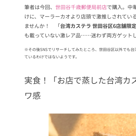
筆者は今回、
世田谷千歳郵便局前店
で購入。中
けに、マーラーカオより店頭で激推しされている
ませんか！ 「
台湾カステラ 世田谷区6店舗限
も載っていない激レア品……迷わず両方ゲット
※その後SNSでリサーチしてみたところ、世田谷区以外でも
ているわけではないようです。
実食！「お店で蒸した台湾カ
ワ感