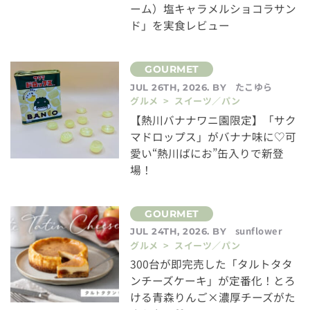
ーム）塩キャラメルショコラサン
ド」を実食レビュー
たこゆら
JUL 26TH, 2026. BY
グルメ > スイーツ／パン
【熱川バナナワニ園限定】「サク
マドロップス」がバナナ味に♡可
愛い“熱川ばにお”缶入りで新登
場！
sunflower
JUL 24TH, 2026. BY
グルメ > スイーツ／パン
300台が即完売した「タルトタタ
ンチーズケーキ」が定番化！とろ
ける青森りんご×濃厚チーズがた