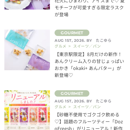
花火にひまわり、アイスまで♡ 夏
モチーフが可愛すぎる限定ラスク
が登場
たこゆら
AUG 1ST, 2026. BY
グルメ > スイーツ／パン
【東京駅限定】8月だけの新作！
あんクリーム入りの甘じょっぱい
おかき「okaki+ あんバター」が
新登場♡
たこゆら
AUG 1ST, 2026. BY
グルメ > スイーツ／パン
【砂糖不使用でゴクゴク飲める
♡】話題のフルーツティー「Doz
oFreesh」がリニューアル！新作