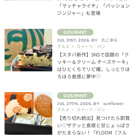
「マッチャライチ」「パッション
ジンジャー」も登場
たこゆら
JUL 31ST, 2026. BY
グルメ > スイーツ／パン
【スタバ新作】SNSで話題の「ク
ッキー＆クリーム チーズケーキ」
はひとくちでリピ確。しっとりほ
ろほろ食感に夢中♡
sunflower
JUL 27TH, 2026. BY
グルメ > スイーツ／パン
【売り切れ続出】見つけたら即買
い♡ザクッと食感と甘じょっぱさ
がたまらない！「FLOOM（フル