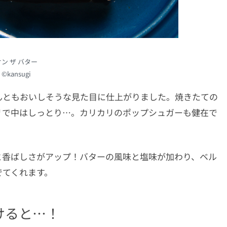
オン ザ バター
©kansugi
んともおいしそうな見た目に仕上がりました。焼きたての
リで中はしっとり…。カリカリのポップシュガーも健在で
と香ばしさがアップ！バターの風味と塩味が加わり、ベル
でてくれます。
けると…！