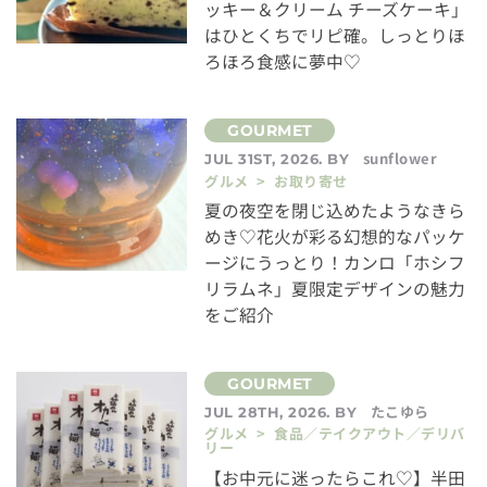
ッキー＆クリーム チーズケーキ」
はひとくちでリピ確。しっとりほ
ろほろ食感に夢中♡
sunflower
JUL 31ST, 2026. BY
グルメ > お取り寄せ
夏の夜空を閉じ込めたようなきら
めき♡花火が彩る幻想的なパッケ
ージにうっとり！カンロ「ホシフ
リラムネ」夏限定デザインの魅力
をご紹介
たこゆら
JUL 28TH, 2026. BY
グルメ > 食品／テイクアウト／デリバ
リー
【お中元に迷ったらこれ♡】半田