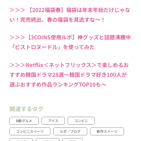
＞＞＞ 【2022福袋春】福袋は年末年始だけじゃな
い！完売続出、春の福袋を見逃すな～！
＞＞＞【3COINS使用ルポ】神グッズと話題沸騰中
「ビストロヌードル」を使ってみた
＞＞＞Netflix＜ネットフリックス＞で楽しめるお
すすめ韓国ドラマ28選〜韓国ドラマ好き100人が
選ぶおすすめ作品ランキングTOP10も〜
関連するタグ
B級グルメ
アイス
コンビニ
コンビニスイーツ
ルポ／ブログ
新作スイーツ