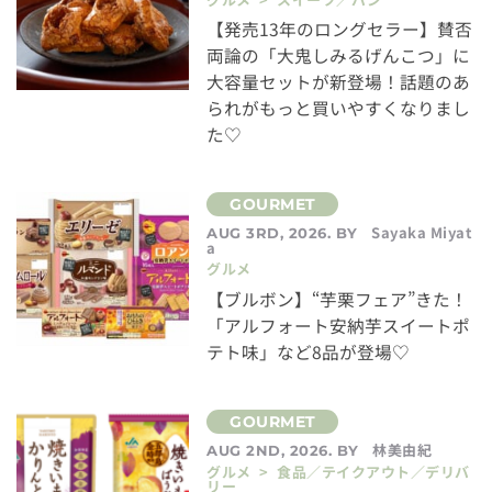
【発売13年のロングセラー】賛否
両論の「大鬼しみるげんこつ」に
大容量セットが新登場！話題のあ
られがもっと買いやすくなりまし
た♡
Sayaka Miyat
AUG 3RD, 2026. BY
a
グルメ
【ブルボン】“芋栗フェア”きた！
「アルフォート安納芋スイートポ
テト味」など8品が登場♡
林美由紀
AUG 2ND, 2026. BY
グルメ > 食品／テイクアウト／デリバ
リー