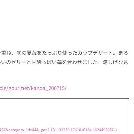
を重ね、旬の夏苺をたっぷり使ったカップデザート。まろ
わいのゼリーと甘酸っぱい苺を合わせました。涼しげな見
e/gourmet/kanoa_206715/
03737&category_id=44&_ga=2.131132239.1761016164.1624492087-1