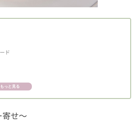
ード
デコレーション17cm
もっと見る
レーション
レーション14cm
ー寄せ～