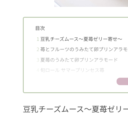
目次
1
豆乳チーズムース～夏苺ゼリー寄せ～
2
苺とフルーツのうみたて卵プリンアラモ
3
夏苺のうみたて卵プリンアラモード
4
旬ロール サマープリンセス苺
5
【7月限定】ゴールデンパインとメロンの
6
【7月～8月限定】夏苺のキューブデコ
7
【7月～8月限定】柑橘のレアチーズデコ
豆乳チーズムース～夏苺ゼリ