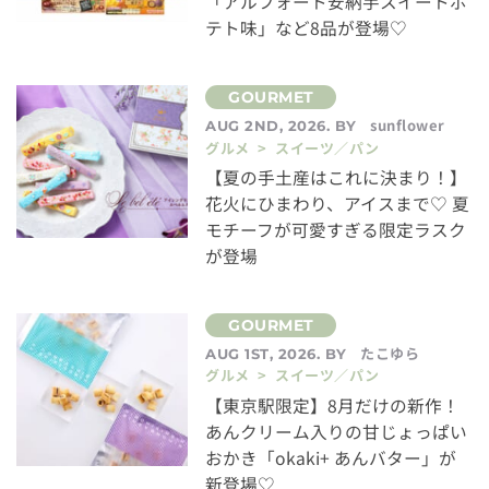
「アルフォート安納芋スイートポ
テト味」など8品が登場♡
sunflower
AUG 2ND, 2026. BY
グルメ > スイーツ／パン
【夏の手土産はこれに決まり！】
花火にひまわり、アイスまで♡ 夏
モチーフが可愛すぎる限定ラスク
が登場
たこゆら
AUG 1ST, 2026. BY
グルメ > スイーツ／パン
【東京駅限定】8月だけの新作！
あんクリーム入りの甘じょっぱい
おかき「okaki+ あんバター」が
新登場♡