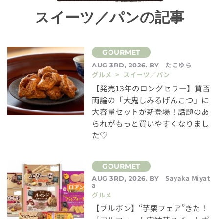
スイーツ／パンの記事
たこゆら
AUG 3RD, 2026. BY
グルメ > スイーツ／パン
【発売13年のロングセラー】賛否
両論の「大鬼しみるげんこつ」に
大容量セットが新登場！話題のあ
られがもっと買いやすくなりまし
た♡
Sayaka Miyat
AUG 3RD, 2026. BY
a
グルメ
【ブルボン】“芋栗フェア”きた！