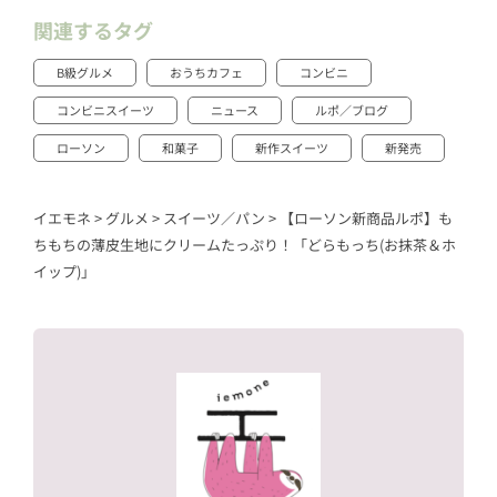
関連するタグ
B級グルメ
おうちカフェ
コンビニ
コンビニスイーツ
ニュース
ルポ／ブログ
ローソン
和菓子
新作スイーツ
新発売
イエモネ
>
グルメ
>
スイーツ／パン
>
【ローソン新商品ルポ】も
ちもちの薄皮生地にクリームたっぷり！「どらもっち(お抹茶＆ホ
イップ)」