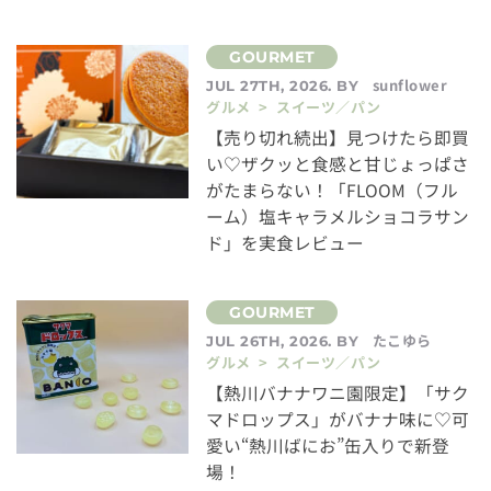
sunflower
JUL 27TH, 2026. BY
グルメ > スイーツ／パン
【売り切れ続出】見つけたら即買
い♡ザクッと食感と甘じょっぱさ
がたまらない！「FLOOM（フル
ーム）塩キャラメルショコラサン
ド」を実食レビュー
たこゆら
JUL 26TH, 2026. BY
グルメ > スイーツ／パン
【熱川バナナワニ園限定】「サク
マドロップス」がバナナ味に♡可
愛い“熱川ばにお”缶入りで新登
場！