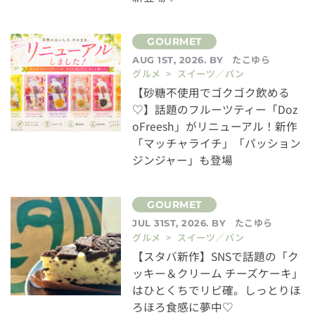
たこゆら
AUG 1ST, 2026. BY
グルメ > スイーツ／パン
【砂糖不使用でゴクゴク飲める
♡】話題のフルーツティー「Doz
oFreesh」がリニューアル！新作
「マッチャライチ」「パッション
ジンジャー」も登場
たこゆら
JUL 31ST, 2026. BY
グルメ > スイーツ／パン
【スタバ新作】SNSで話題の「ク
ッキー＆クリーム チーズケーキ」
はひとくちでリピ確。しっとりほ
ろほろ食感に夢中♡