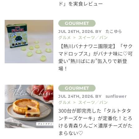
ド」を実食レビュー
たこゆら
JUL 26TH, 2026. BY
グルメ > スイーツ／パン
【熱川バナナワニ園限定】「サク
マドロップス」がバナナ味に♡可
愛い“熱川ばにお”缶入りで新登
場！
sunflower
JUL 24TH, 2026. BY
グルメ > スイーツ／パン
300台が即完売した「タルトタタ
ンチーズケーキ」が定番化！とろ
ける青森りんご×濃厚チーズがた
まらない♡