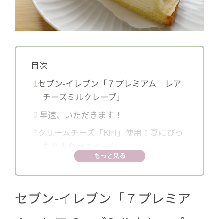
目次
1
セブン-イレブン「７プレミアム レア
チーズミルクレープ」
2
早速、いただきます！
3
クリームチーズ「Kiri」使用！夏にぴっ
たり爽やかスイーツ
もっと見る
セブン-イレブン「
７プレミア