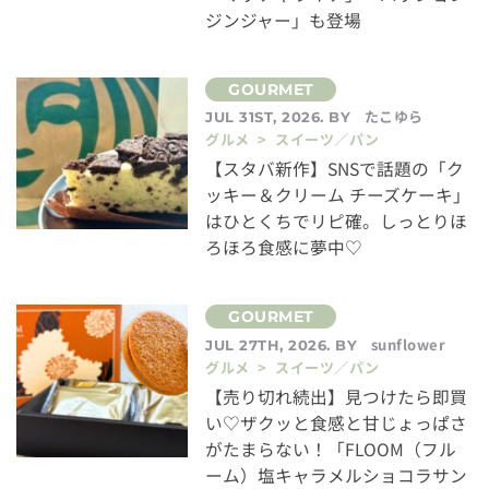
ジンジャー」も登場
たこゆら
JUL 31ST, 2026. BY
グルメ > スイーツ／パン
【スタバ新作】SNSで話題の「ク
ッキー＆クリーム チーズケーキ」
はひとくちでリピ確。しっとりほ
ろほろ食感に夢中♡
sunflower
JUL 27TH, 2026. BY
グルメ > スイーツ／パン
【売り切れ続出】見つけたら即買
い♡ザクッと食感と甘じょっぱさ
がたまらない！「FLOOM（フル
ーム）塩キャラメルショコラサン