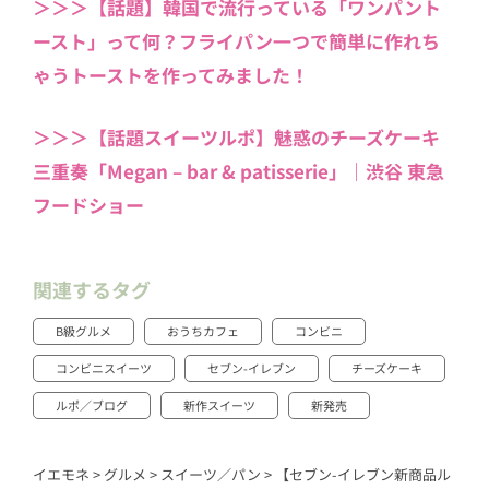
＞＞＞【話題】韓国で流行っている「ワンパント
ースト」って何？フライパン一つで簡単に作れち
ゃうトーストを作ってみました！
＞＞＞【話題スイーツルポ】魅惑のチーズケーキ
三重奏「Megan – bar & patisserie」｜渋谷 東急
フードショー
関連するタグ
B級グルメ
おうちカフェ
コンビニ
コンビニスイーツ
セブン-イレブン
チーズケーキ
ルポ／ブログ
新作スイーツ
新発売
イエモネ
>
グルメ
>
スイーツ／パン
>
【セブン-イレブン新商品ル