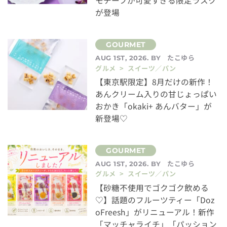
モチーフが可愛すぎる限定ラスク
が登場
たこゆら
AUG 1ST, 2026. BY
グルメ > スイーツ／パン
【東京駅限定】8月だけの新作！
あんクリーム入りの甘じょっぱい
おかき「okaki+ あんバター」が
新登場♡
たこゆら
AUG 1ST, 2026. BY
グルメ > スイーツ／パン
【砂糖不使用でゴクゴク飲める
♡】話題のフルーツティー「Doz
oFreesh」がリニューアル！新作
「マッチャライチ」「パッション