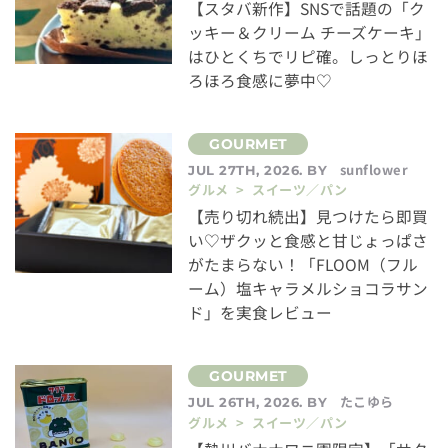
【スタバ新作】SNSで話題の「ク
ッキー＆クリーム チーズケーキ」
はひとくちでリピ確。しっとりほ
ろほろ食感に夢中♡
sunflower
JUL 27TH, 2026. BY
グルメ > スイーツ／パン
【売り切れ続出】見つけたら即買
い♡ザクッと食感と甘じょっぱさ
がたまらない！「FLOOM（フル
ーム）塩キャラメルショコラサン
ド」を実食レビュー
たこゆら
JUL 26TH, 2026. BY
グルメ > スイーツ／パン