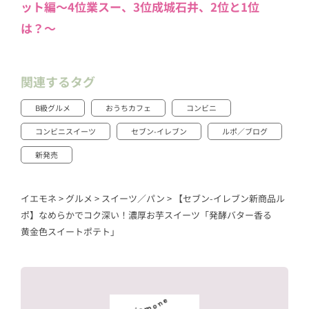
ット編〜4位業スー、3位成城石井、2位と1位
は？〜
関連するタグ
B級グルメ
おうちカフェ
コンビニ
コンビニスイーツ
セブン-イレブン
ルポ／ブログ
新発売
イエモネ
>
グルメ
>
スイーツ／パン
>
【セブン-イレブン新商品ル
ポ】なめらかでコク深い！濃厚お芋スイーツ「発酵バター香る
黄金色スイートポテト」