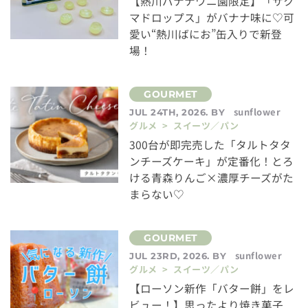
【熱川バナナワニ園限定】「サク
マドロップス」がバナナ味に♡可
愛い“熱川ばにお”缶入りで新登
場！
sunflower
JUL 24TH, 2026. BY
グルメ > スイーツ／パン
300台が即完売した「タルトタタ
ンチーズケーキ」が定番化！とろ
ける青森りんご×濃厚チーズがた
まらない♡
sunflower
JUL 23RD, 2026. BY
グルメ > スイーツ／パン
【ローソン新作「バター餅」をレ
ビュー！】思ったより焼き菓子