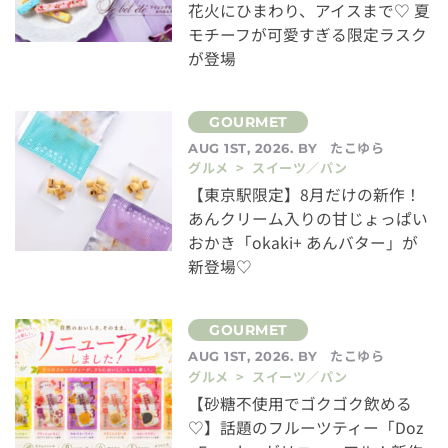
花火にひまわり、アイスまで♡ 夏
モチーフが可愛すぎる限定ラスク
が登場
たこゆら
AUG 1ST, 2026. BY
グルメ > スイーツ／パン
【東京駅限定】8月だけの新作！
あんクリーム入りの甘じょっぱい
おかき「okaki+ あんバター」が
新登場♡
たこゆら
AUG 1ST, 2026. BY
グルメ > スイーツ／パン
【砂糖不使用でゴクゴク飲める
♡】話題のフルーツティー「Doz