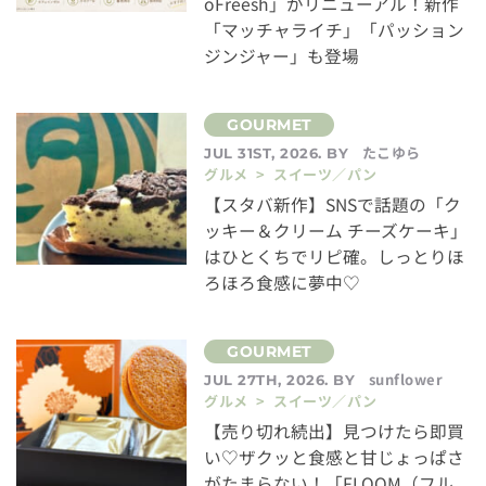
oFreesh」がリニューアル！新作
「マッチャライチ」「パッション
ジンジャー」も登場
たこゆら
JUL 31ST, 2026. BY
グルメ > スイーツ／パン
【スタバ新作】SNSで話題の「ク
ッキー＆クリーム チーズケーキ」
はひとくちでリピ確。しっとりほ
ろほろ食感に夢中♡
sunflower
JUL 27TH, 2026. BY
グルメ > スイーツ／パン
【売り切れ続出】見つけたら即買
い♡ザクッと食感と甘じょっぱさ
がたまらない！「FLOOM（フル