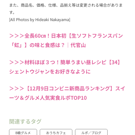
また、商品名、価格、仕様、品揃え等は変更される場合がありま
す。
[All Photos by Hideaki Nakayama]
＞＞＞全長60㎝！日本初【生ソフトフランスパン
「虹」】の味と食感は？｜代官山
＞＞＞材料ほぼ３つ！簡単うまい昼レシピ【34】
シェントウジャンをお好きなように
＞＞＞【12月9日コンビニ新商品ランキング】スイ
ーツ＆グルメ人気実食ルポTOP10
関連するタグ
B級グルメ
おうちカフェ
ルポ／ブログ