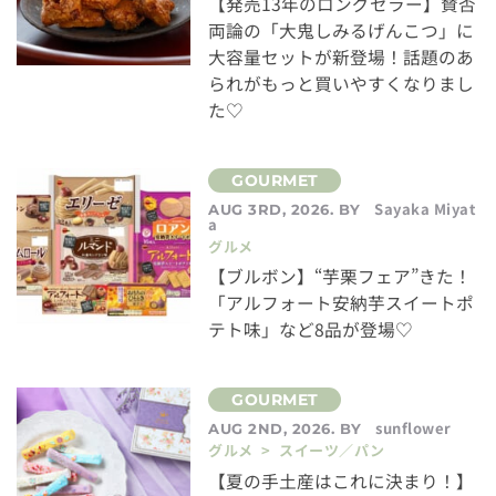
【発売13年のロングセラー】賛否
両論の「大鬼しみるげんこつ」に
大容量セットが新登場！話題のあ
られがもっと買いやすくなりまし
た♡
Sayaka Miyat
AUG 3RD, 2026. BY
a
グルメ
【ブルボン】“芋栗フェア”きた！
「アルフォート安納芋スイートポ
テト味」など8品が登場♡
sunflower
AUG 2ND, 2026. BY
グルメ > スイーツ／パン
【夏の手土産はこれに決まり！】