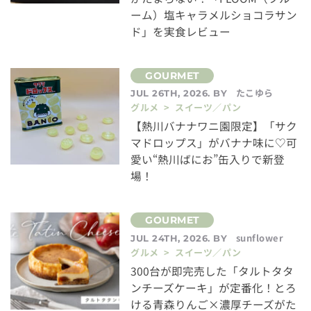
ーム）塩キャラメルショコラサン
ド」を実食レビュー
たこゆら
JUL 26TH, 2026. BY
グルメ > スイーツ／パン
【熱川バナナワニ園限定】「サク
マドロップス」がバナナ味に♡可
愛い“熱川ばにお”缶入りで新登
場！
sunflower
JUL 24TH, 2026. BY
グルメ > スイーツ／パン
300台が即完売した「タルトタタ
ンチーズケーキ」が定番化！とろ
ける青森りんご×濃厚チーズがた