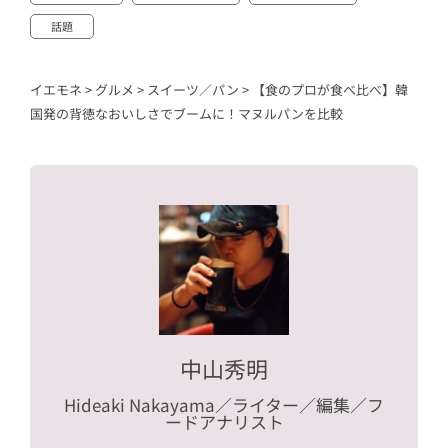
話題
イエモネ
>
グルメ
>
スイーツ／パン
>
【食のプロが食べ比べ】韓
国発の背徳なおいしさでブームに！マヌルパンを比較
中山秀明
Hideaki Nakayama
／ライター／編集／フ
ードアナリスト