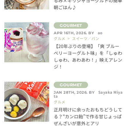
るみ×ギリシャヨーグルトの簡単
朝ごはん♪
ao
APR 16TH, 2026. BY
グルメ > スイーツ／パン
【20年ぶりの登場】「爽 ブルー
ベリーヨーグルト味」を「しゅわ
しゅわ、あわあわ！」映えアレン
ジ！
Sayaka Miya
JAN 28TH, 2026. BY
ta
グルメ
正月明けに余ったおもちどうして
る？“カンロ飴”で作る甘じょっぱ
ぜんざいが意外とアリ