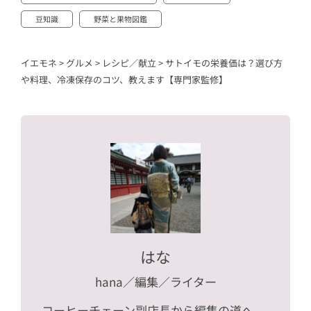
豆知識
野菜と果物図鑑
イエモネ
>
グルメ
>
レシピ／献立
>
サトイモの栄養価は？選び方
や料理、冷凍保存のコツ、教えます【専門家監修】
はな
hana
／編集／ライター
コーヒーチェーン副店長から編集の道へ。