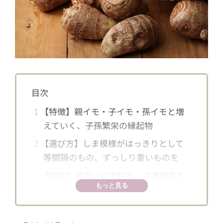
目次
1
【特徴】親イモ・子イモ・孫イモと増
えていく、子孫繁栄の縁起物
2
【選び方】しま模様がはっきりとして
等間隔のもの、ずっしり重いものを
3
【保存】適温は10度前後。冷凍保存す
もっと見る
るなら皮ごとがおすすめ
4
【栄養・効果】高血圧、便秘、糖尿病
の予防に