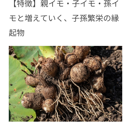
【特徴】親イモ・子イモ・孫イ
5
【食べ方】定番は煮物や汁物。コロッ
モと増えていく、子孫繁栄の縁
ケやポテトサラダにも
起物