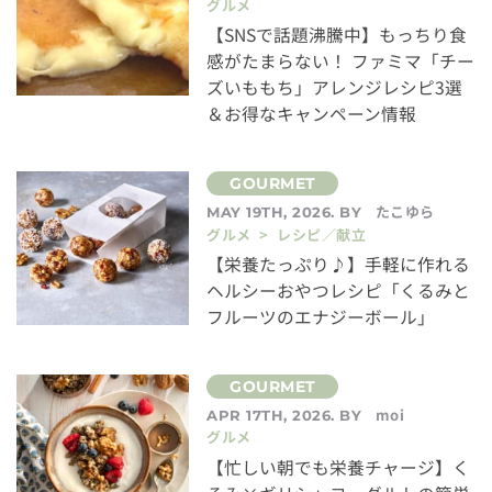
グルメ
【SNSで話題沸騰中】もっちり食
感がたまらない！ ファミマ「チー
ズいももち」アレンジレシピ3選
＆お得なキャンペーン情報
たこゆら
MAY 19TH, 2026. BY
グルメ > レシピ／献立
【栄養たっぷり♪】手軽に作れる
ヘルシーおやつレシピ「くるみと
フルーツのエナジーボール」
moi
APR 17TH, 2026. BY
グルメ
【忙しい朝でも栄養チャージ】く