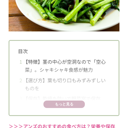
目次
1
【特徴】茎の中心が空洞なので「空心
菜」。シャキシャキ食感が魅力
2
【選び方】葉も切り口もみずみずしい
ものを
3
【保存】乾燥を防いで野菜室で保存
もっと見る
し、2〜3日で使い切って
4
【栄養・効果】βカロテンや鉄分が豊
富。アンチエイジングや貧血予防に
＞＞＞アンズのおすすめの食べ方は？栄養や保存