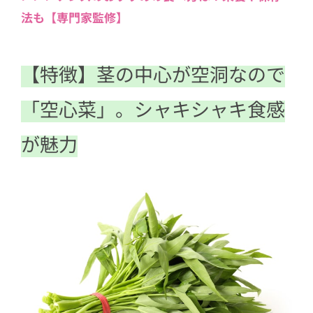
法も【専門家監修】
5
【食べ方】短時間で手早く炒め、食感
を楽しんで
【特徴】茎の中心が空洞なので
「空心菜」。シャキシャキ食感
が魅力