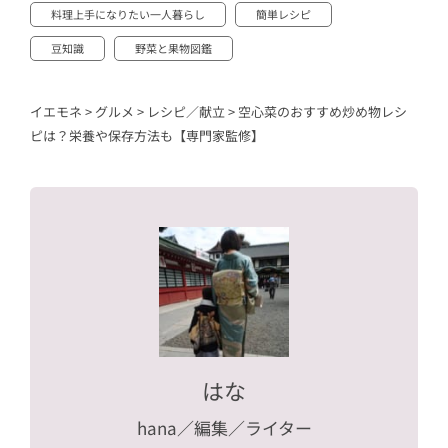
料理上手になりたい一人暮らし
簡単レシピ
豆知識
野菜と果物図鑑
イエモネ
>
グルメ
>
レシピ／献立
>
空心菜のおすすめ炒め物レシ
ピは？栄養や保存方法も【専門家監修】
はな
hana
／編集／ライター