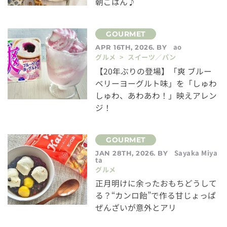
朝ごはん♪
ao
APR 16TH, 2026. BY
グルメ > スイーツ／パン
【20年ぶりの登場】「爽 ブルー
ベリーヨーグルト味」を「しゅわ
しゅわ、あわあわ！」映えアレン
ジ！
Sayaka Miya
JAN 28TH, 2026. BY
ta
グルメ
正月明けに余ったおもちどうして
る？“カンロ飴”で作る甘じょっぱ
ぜんざいが意外とアリ