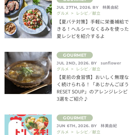
林美由紀
JUL 27TH, 2026. BY
グルメ > レシピ／献立
【夏バテ対策】手軽に栄養補給で
きる！ヘルシーなくるみを使った
夏レシピを紹介するよ
sunflower
JUL 2ND, 2026. BY
グルメ > レシピ／献立
【夏前の食習慣】おいしく無理な
く続けられる！「あじかんごぼう
RESET SOUP」のアレンジレシピ
3選をご紹介♪
林美由紀
JUN 6TH, 2026. BY
グルメ > レシピ／献立