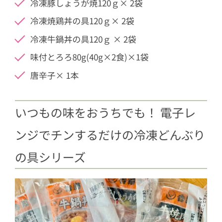
冷凍豚しょうが焼120ｇ× 2袋
冷凍焼鶏丼の具120ｇ× 2袋
冷凍牛鍋丼の具120ｇ × 2袋
味付とろろ80g(40g×2食)×1袋
唐辛子× 1本
いつもの味をおうちでも！ 電子レ
ンジでチンするだけの冷凍どんぶり
の具シリーズ