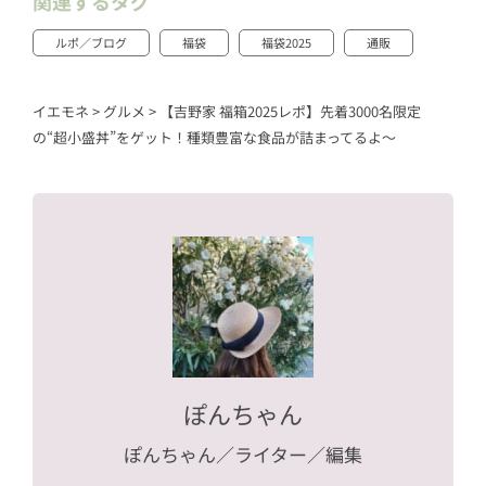
関連するタグ
ルポ／ブログ
福袋
福袋2025
通販
イエモネ
>
グルメ
>
【吉野家 福箱2025レポ】先着3000名限定
の“超小盛丼”をゲット！種類豊富な食品が詰まってるよ～
ぽんちゃん
ぽんちゃん
／ライター／編集