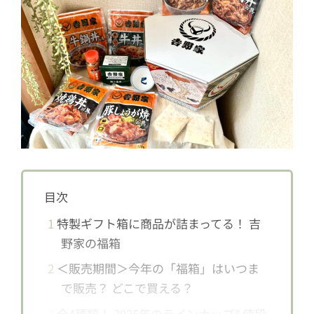
目次
1
特製ギフト箱に商品が詰まってる！ 吉
野家の福箱
2
＜販売期間＞今年の「福箱」はいつま
で販売？ どこで買える？
3
全4種類！ 2025年のラインナップ&値段