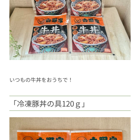
いつもの牛丼をおうちで！
「冷凍豚丼の具120ｇ」