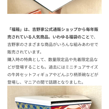
4.8
「味付とろろ80g(40g×2食)」
4.9
「唐辛子」
5
過去の吉野家福箱レビューはこちら
「福箱」は、吉野家公式通販ショップから毎年販
6
毎年買いたい超実用的な「福箱」は本
売されている人気商品。いわゆる福袋のこと
で、
当におすすめ
吉野家のさまざまな商品がいろんな組みあわせで
販売されています。
購入時の特典として、数量限定品や先着限定品な
どが登場することも。過去にはミニチュアサイズ
の牛丼セットフィギュアやどんぶり柄茶碗などが
登場し、マニアの間で話題となりました。