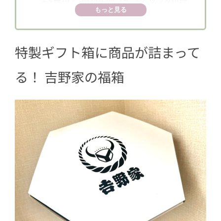
もっと見る
3.1
＜レア品＞どんぶり柄の「超小盛
丼」は手のひらサイズ
特製ギフト箱に商品が詰まって
4
約6000円「竹セット（冷凍）」の中身
を紹介するよ
る！ 吉野家の福箱
4.1
いつもの味をおうちでも！ 電子レ
ンジでチンするだけの冷凍どんぶり
の具シリーズ
4.2
「冷凍牛丼の具120ｇ」
4.3
「冷凍豚丼の具120ｇ」
4.4
「冷凍牛焼肉丼の具120ｇ」
4.5
「冷凍豚しょうが焼120ｇ」
4.6
「冷凍焼鶏丼の具120ｇ」
4.7
「冷凍牛鍋丼の具120ｇ」