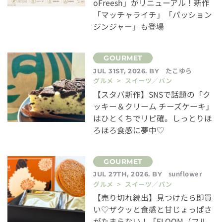
oFreesh」がリニューアル！新作
「マッチャライチ」「パッション
ジンジャー」も登場
たこゆら
JUL 31ST, 2026. BY
グルメ > スイーツ／パン
【スタバ新作】SNSで話題の「ク
ッキー＆クリーム チーズケーキ」
はひとくちでリピ確。しっとりほ
ろほろ食感に夢中♡
sunflower
JUL 27TH, 2026. BY
グルメ > スイーツ／パン
【売り切れ続出】見つけたら即買
い♡ザクッと食感と甘じょっぱさ
がたまらない！「FLOOM（フル