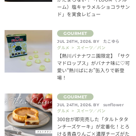
ーム）塩キャラメルショコラサン
ド」を実食レビュー
たこゆら
JUL 26TH, 2026. BY
グルメ > スイーツ／パン
【熱川バナナワニ園限定】「サク
マドロップス」がバナナ味に♡可
愛い“熱川ばにお”缶入りで新登
場！
sunflower
JUL 24TH, 2026. BY
グルメ > スイーツ／パン
300台が即完売した「タルトタタ
ンチーズケーキ」が定番化！とろ
ける青森りんご×濃厚チーズがた