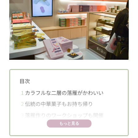
目次
1
カラフルな二層の落雁がかわいい
2
伝統の中華菓子もお持ち帰り
3
落雁作りのワークショップも開催
もっと見る