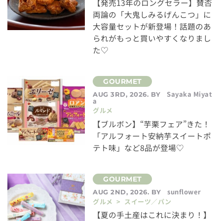
【発売13年のロングセラー】賛否
両論の「大鬼しみるげんこつ」に
大容量セットが新登場！話題のあ
られがもっと買いやすくなりまし
た♡
Sayaka Miyat
AUG 3RD, 2026. BY
a
グルメ
【ブルボン】“芋栗フェア”きた！
「アルフォート安納芋スイートポ
テト味」など8品が登場♡
sunflower
AUG 2ND, 2026. BY
グルメ > スイーツ／パン
【夏の手土産はこれに決まり！】