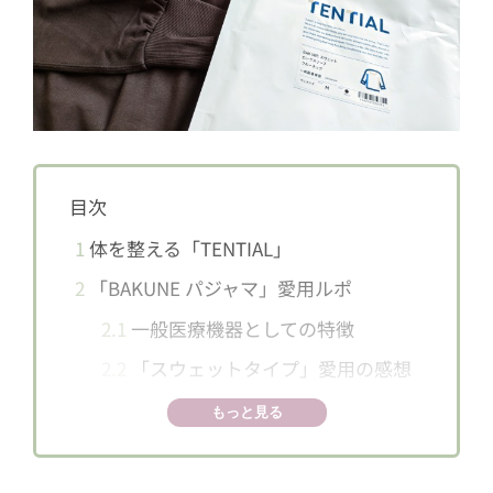
目次
1
体を整える「TENTIAL」
2
「BAKUNE パジャマ」愛用ルポ
2.1
一般医療機器としての特徴
2.2
「スウェットタイプ」愛用の感想
3
2025年秋冬新作はスポーツマンたちに
もっと見る
も人気
4
店舗とオンラインでゲット