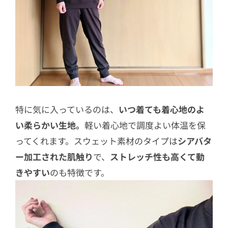
特に気に入っているのは、
いつ着ても着心地のよ
い柔らかい生地。
軽い着心地で調度よい体温を保
ってくれます。スウェット素材のタイプは
シアバタ
ー加工された肌触り
で、
ストレッチ性も高くて動
きやすい
のも特徴です。