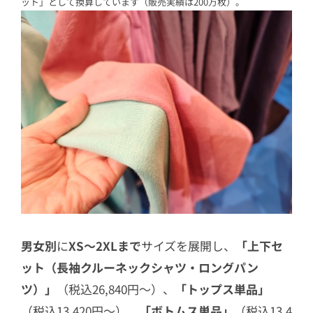
ット」として換算しています（販売実績は200万枚）。
男女別
に
XS〜2XLまで
サイズを展開し、
「上下セ
ット（長袖クルーネックシャツ・ロングパン
ツ）」
（税込26,840円〜）、
「トップス単品」
（税込13,420円〜）、
「ボトムス単品」
（税込13,4