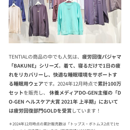
TENTIALの商品の中でも人気は、
疲労回復パジャマ
「BAKUNE」シリーズ
。
着て、寝るだけで1日の疲
れをリカバリーし、快適な睡眠環境をサポートす
る睡眠用ウェア
です。2024年12月時点で
累計100万
セット
を販売し、
休養メディアDO-GEN主催の「D
O-GEN ヘルスケア大賞 2021年 上半期」において
は疲労回復部門GOLDを受賞
しています！
＊2024年12月時点の累計販売数は「トップス・ボトムス2点で1セ