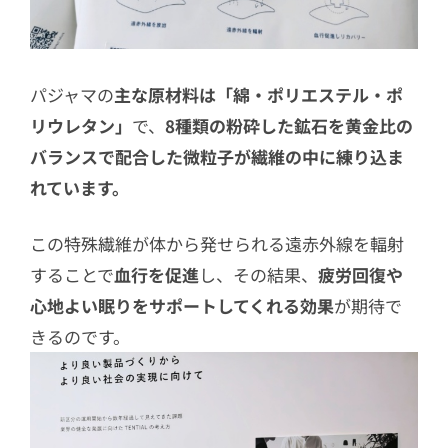
パジャマの
主な原材料は「綿・ポリエステル・ポ
リウレタン」
で、
8種類の粉砕した鉱石を黄金比の
バランスで配合した微粒子が繊維の中に練り込ま
れています。
この特殊繊維が体から発せられる遠赤外線を輻射
することで
血行を促進
し、その結果、
疲労回復や
心地よい眠りをサポートしてくれる効果
が期待で
きるのです。