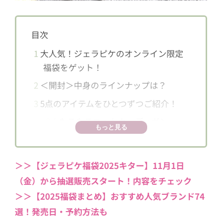
目次
1
大人気！ジェラピケのオンライン限定
福袋をゲット！
2
＜開封＞中身のラインナップは？
3
5点のアイテムをひとつずつご紹介！
3.1
もこもこニットカーディガン
もっと見る
3.2
もこもこニットロングパンツ
3.3
カットソー
＞＞【ジェラピケ福袋2025キター】11月1日
3.4
ロングパンツ
（金）から抽選販売スタート！内容をチェック
3.5
ワンピース
＞＞【2025福袋まとめ】おすすめ人気ブランド74
選！発売日・予約方法も