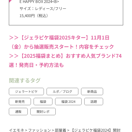
E HAPPY BOX 2024<B>
サイズ：レディース/フリー
15,400円（税込）
＞＞【ジェラピケ福袋2025キター】11月1日
（金）から抽選販売スタート！内容をチェック
＞＞【2025福袋まとめ】おすすめ人気ブランド74
選！発売日・予約方法も
関連するタグ
ジェラートピケ
ルポ／ブログ
新商品
新発売
福袋
福袋 2024
話題
通販
開封レポ
イエモネ
>
ファッション
>
部屋着
>
【ジェラピケ福袋2024】開封