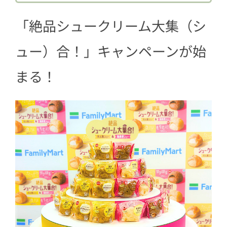
2.3
ザクほろシュー（チョコクリー
「絶品シュークリーム大集（シ
ム）
2.4
もちむにシュー（ミルククリー
ュー）合！」キャンペーンが始
ム）
まる！