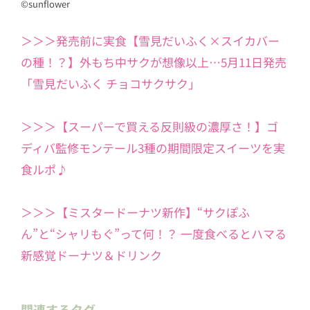
©sunflower
＞＞＞発売前に実食【雪見だいふく×スイカバー
の種！？】外もち中サクが想像以上…5月11日発売
「雪見だいふく チョコサクサク」
＞＞＞【スーパーで買える反則級の濃厚さ！】ゴ
ディバ監修モンテール3種の期間限定スイーツを実
食ルポ♪
＞＞＞【ミスタードーナツ新作】“サクぽふ
ん”と“シャリもぐ”って何！？ 一度食べるとハマる
新感覚ドーナツ＆ドリンク
関連するタグ