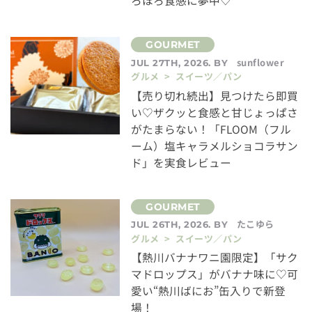
ろほろ食感に夢中♡
sunflower
JUL 27TH, 2026. BY
グルメ > スイーツ／パン
【売り切れ続出】見つけたら即買
い♡ザクッと食感と甘じょっぱさ
がたまらない！「FLOOM（フル
ーム）塩キャラメルショコラサン
ド」を実食レビュー
たこゆら
JUL 26TH, 2026. BY
グルメ > スイーツ／パン
【熱川バナナワニ園限定】「サク
マドロップス」がバナナ味に♡可
愛い“熱川ばにお”缶入りで新登
場！