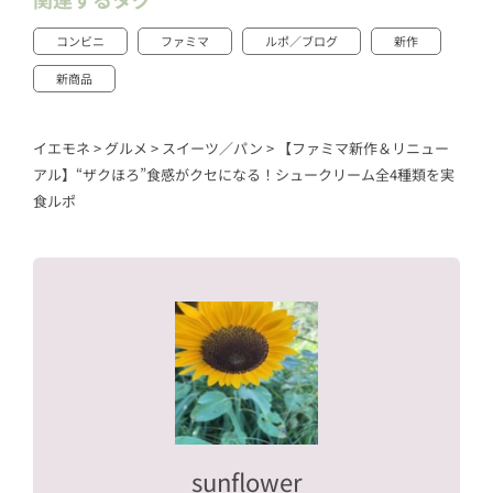
コンビニ
ファミマ
ルポ／ブログ
新作
新商品
イエモネ
>
グルメ
>
スイーツ／パン
>
【ファミマ新作＆リニュー
アル】“ザクほろ”食感がクセになる！シュークリーム全4種類を実
食ルポ
sunflower