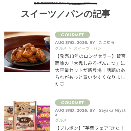
スイーツ／パンの記事
たこゆら
AUG 3RD, 2026. BY
グルメ > スイーツ／パン
【発売13年のロングセラー】賛否
両論の「大鬼しみるげんこつ」に
大容量セットが新登場！話題のあ
られがもっと買いやすくなりまし
た♡
Sayaka Miyat
AUG 3RD, 2026. BY
a
グルメ
【ブルボン】“芋栗フェア”きた！