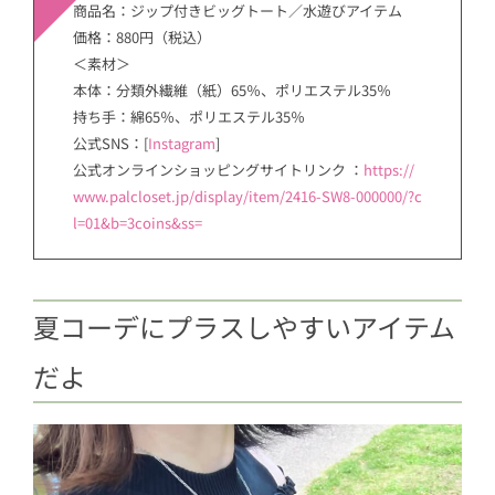
商品名：ジップ付きビッグトート／水遊びアイテム
価格：880円（税込）
＜素材＞
本体：分類外繊維（紙）65％、ポリエステル35％
持ち手：綿65％、ポリエステル35％
公式SNS：[
Instagram
]
公式オンラインショッピングサイトリンク ：
https://
www.palcloset.jp/display/item/2416-SW8-000000/?c
l=01&b=3coins&ss=
夏コーデにプラスしやすいアイテム
だよ