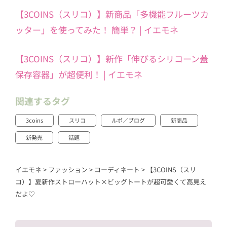
【3COINS（スリコ）】新商品「多機能フルーツカ
ッター」を使ってみた！ 簡単？ | イエモネ
【3COINS（スリコ）】新作「伸びるシリコーン蓋
保存容器」が超便利！ | イエモネ
関連するタグ
3coins
スリコ
ルポ／ブログ
新商品
新発売
話題
イエモネ
>
ファッション
>
コーディネート
>
【3COINS（スリ
コ）】夏新作ストローハット×ビッグトートが超可愛くて高見え
だよ♡