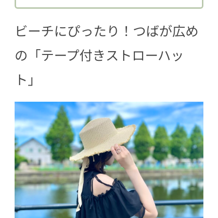
2.1
夏コーデにプラスしやすいアイテ
ムだよ
ビーチにぴったり！つばが広め
2.2
ドリンクやハンディファンも楽ラ
の「テープ付きストローハッ
ク収納
3
今年のレジャーアイテムはスリコで決ま
ト」
り！ゲットしてみて