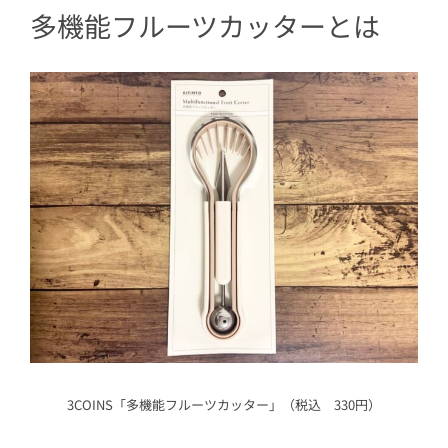
2.2
初チャレンジは失敗してしまっ
多機能フルーツカッターとは
た！
2.3
2回目は成功？
3
うまく使うにはコツを知っておく必要
アリ
4
頻繁には使わないけどあると便利
3COINS「多機能フルーツカッター」（税込 330円）