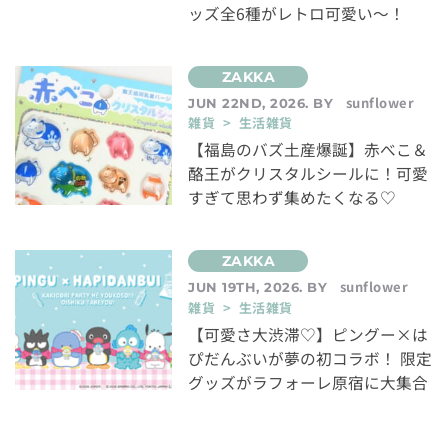
ッズ全6種がレトロ可愛い～！
sunflower
JUN 22ND, 2026. BY
雑貨 > 生活雑貨
【福島のバズ土産爆誕】赤べこ＆
酪王がクリスタルシールに！可愛
すぎて思わず集めたくなる♡
sunflower
JUN 19TH, 2026. BY
雑貨 > 生活雑貨
【可愛さ大渋滞♡】ピングー×は
ぴだんぶいが夢の初コラボ！ 限定
グッズがラフォーレ原宿に大集合