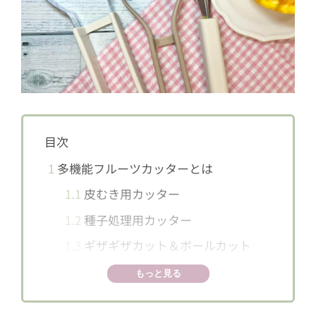
目次
1
多機能フルーツカッターとは
1.1
皮むき用カッター
1.2
種子処理用カッター
1.3
ギザギザカット＆ボールカット
2
ギザギザカットが難しそう……
もっと見る
2.1
オレンジを半分にカット