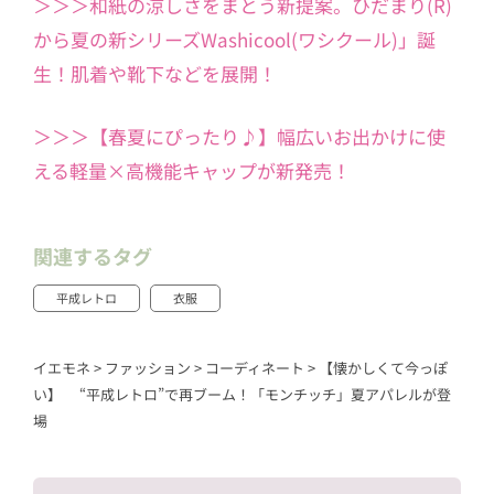
＞＞＞和紙の涼しさをまとう新提案。ひだまり(R)
から夏の新シリーズWashicool(ワシクール)」誕
生！肌着や靴下などを展開！
＞＞＞【春夏にぴったり♪】幅広いお出かけに使
える軽量×高機能キャップが新発売！
関連するタグ
平成レトロ
衣服
イエモネ
>
ファッション
>
コーディネート
>
【懐かしくて今っぽ
い】 “平成レトロ”で再ブーム！「モンチッチ」夏アパレルが登
場