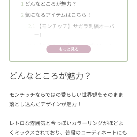
1
どんなところが魅力？
2
気になるアイテムはこちら！
2.1
【モンチッチ】サガラ刺繍オーバ
ーT
2.2
【モンチッチ】フォトプリントT
もっと見る
2.3
【モンチッチ】レトロリンガーT
どんなところが魅力？
2.4
【モンチッチ】サガラ刺繍ワンポ
イントT
モンチッチならではの愛らしい世界観をそのまま
2.5
【モンチッチ】レトロイラストT
落とし込んだデザインが魅力！
2.6
【モンチッチ】イラストセットア
ップ
レトロな雰囲気と今っぽいカラーリングがほどよ
2.7
【モンチッチ】刺繍キャップ
くミックスされており、普段のコーディネートにも