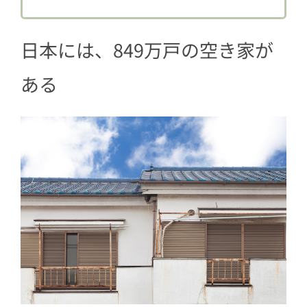
4
現在は一都三県でのサービス提供。202
1年末からは全国展開予定
日本には、849万戸の空き家が
5
空き家は、コロナ禍で新しい住まい方
を模索する人の選択肢に
ある