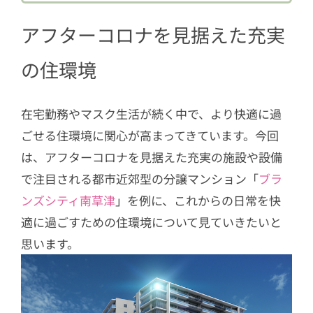
1.5
キッズスペース
アフターコロナを見据えた充実
1.6
リビングを通らずにすぐ着替えら
れるクローク
の住環境
1.7
非接触操作のエレベーター
在宅勤務やマスク生活が続く中で、より快適に過
2
新しい日常を住環境でもっと快適に
ごせる住環境に関心が高まってきています。今回
は、アフターコロナを見据えた充実の施設や設備
で注目される都市近郊型の分譲マンション「
ブラ
ンズシティ南草津
」を例に、これからの日常を快
適に過ごすための住環境について見ていきたいと
思います。