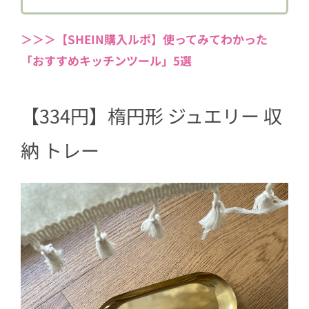
4
【678円】「壁掛け 月 ペンダント 1個」
＞＞＞【SHEIN購入ルポ】使ってみてわかった
5
【756円】「1個 ベルベット ジュエリー
「おすすめキッチンツール」5選
ボックス」
6
掘り出しものいっぱいの「SHEIN」
【334円】楕円形 ジュエリー 収
納 トレー