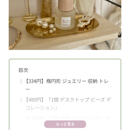
目次
1
【334円】楕円形 ジュエリー 収納 トレ
ー
2
【480円】「1個 デスクトップ ビーズ デ
コレーション」
3
【624円】「2個 金属 ジュエリーディス
もっと見る
プレラック」