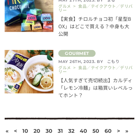
グルメ > 食品／テイクアウト／デリバ
リー
【実食】チロルチョコ初「星型B
OX」はどこで買える？中身も大
公開
こもり
MAY 26TH, 2023. BY
グルメ > 食品／テイクアウト／デリバ
リー
【人気すぎて売切続出】カルディ
「レモン冷麺」は箱買いレベルっ
てホント？
«
<
10
20
30
31
32
40
50
60
>
»