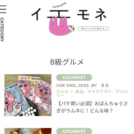
CATEGORY
B級グルメ
まる
JUN 2ND, 2023. BY
グルメ > 食品／テイクアウト／デリバ
リー
【パケ買い必須】おぱんちゅうさ
ぎがラムネに！どんな味？