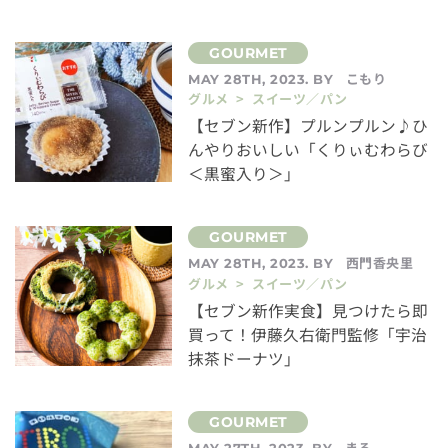
こもり
MAY 28TH, 2023. BY
グルメ > スイーツ／パン
【セブン新作】プルンプルン♪ひ
んやりおいしい「くりぃむわらび
＜黒蜜入り＞」
西門香央里
MAY 28TH, 2023. BY
グルメ > スイーツ／パン
【セブン新作実食】見つけたら即
買って！伊藤久右衛門監修「宇治
抹茶ドーナツ」
まる
MAY 27TH, 2023. BY