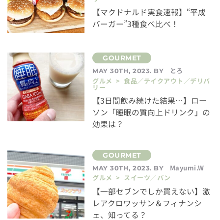
【マクドナルド実食速報】“平成
バーガー”3種食べ比べ！
とろ
MAY 30TH, 2023. BY
グルメ > 食品／テイクアウト／デリバ
リー
【3日間飲み続けた結果…】ロー
ソン「睡眠の質向上ドリンク」の
効果は？
Mayumi.W
MAY 30TH, 2023. BY
グルメ > スイーツ／パン
【一部セブンでしか買えない】激
レアクロワッサン＆フィナンシ
ェ、知ってる？