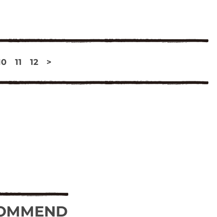
10
11
12
>
OMMEND