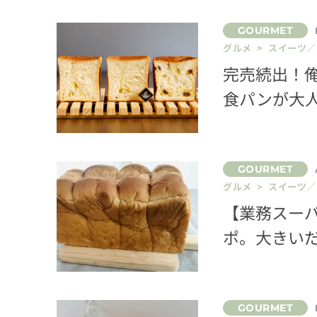
グルメ > スイーツ
完売続出！
食パンが大
グルメ > スイーツ
【業務スー
ポ。大きい