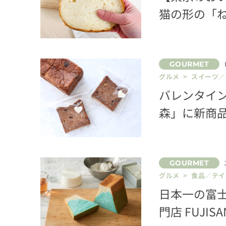
猫の形の「
グルメ > スイーツ
バレンタイン
森」に新商
グルメ > 食品／テ
日本一の富
門店 FUJIS