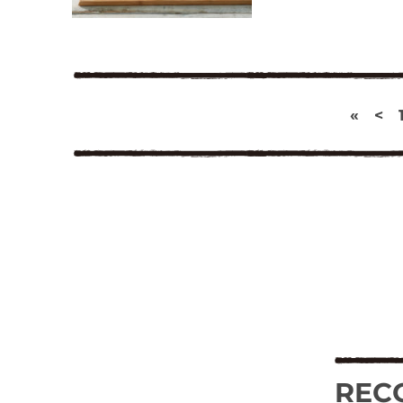
«
<
REC