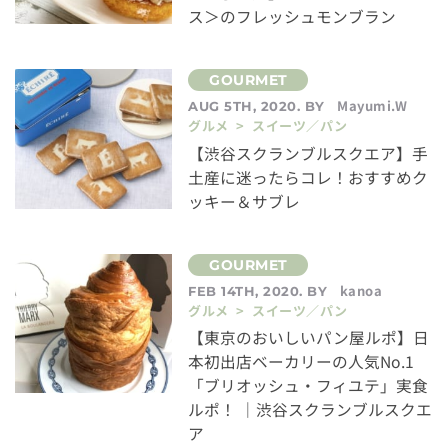
ス＞のフレッシュモンブラン
Mayumi.W
AUG 5TH, 2020. BY
グルメ > スイーツ／パン
【渋谷スクランブルスクエア】手
土産に迷ったらコレ！おすすめク
ッキー＆サブレ
kanoa
FEB 14TH, 2020. BY
グルメ > スイーツ／パン
【東京のおいしいパン屋ルポ】日
本初出店ベーカリーの人気No.1
「ブリオッシュ・フィユテ」実食
ルポ！ ｜渋谷スクランブルスクエ
ア