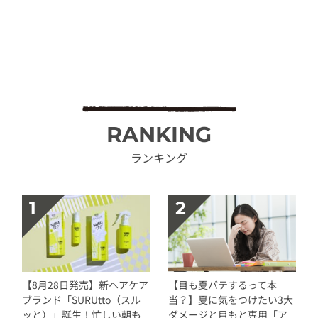
RANKING
ランキング
【8月28日発売】新ヘアケア
【目も夏バテするって本
ブランド「SURUtto（スル
当？】夏に気をつけたい3大
ッと）」誕生！忙しい朝も
ダメージと目もと専用「ア