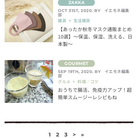
イエモネ編集
OCT 31ST, 2020. BY
部
雑貨 > 生活雑貨
【あったか秋冬マスク通販まとめ
10選】～保温、保湿、洗える、日
本製～
イエモネ編集
SEP 19TH, 2020. BY
部
グルメ > 料理／コツ
おうちで腸活、免疫力アップ！超
簡単スムージーレシピもね
1
2
3
>
»