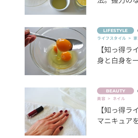
ライフスタイル > 家
【知っ得ラ
身と白身を
美容 > ネイル
【知っ得ラ
マニキュア