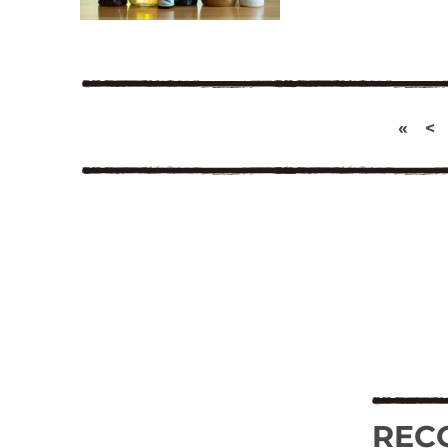
«
<
REC