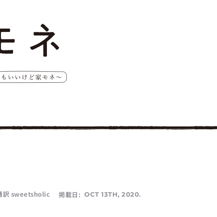
weetsholic
掲載日:
OCT 13TH, 2020.