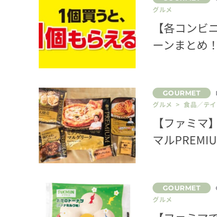
グルメ
【各コンビニ
ーンまとめ
グルメ > 食品／テ
【ファミマ】
マルPREM
グルメ