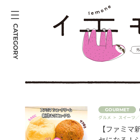
CATEGORY
グルメ > スイーツ
【ファミマ新
セになる！