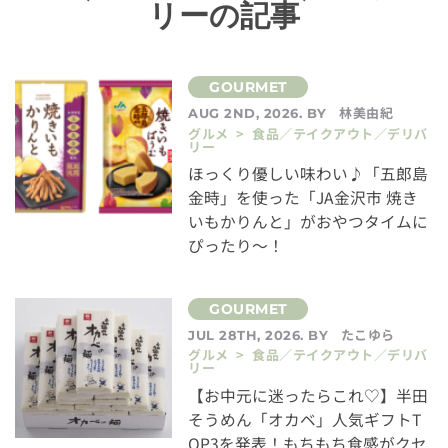
リーの記事
林美由紀
AUG 2ND, 2026. BY
グルメ > 食品／テイクアウト／デリバ
リー
ほっくり優しい味わい♪「五郎島
金時」を使った「JA金沢市 焼き
いもかりんと」がおやつタイムに
ぴったり～！
たこゆら
JUL 28TH, 2026. BY
グルメ > 食品／テイクアウト／デリバ
リー
【お中元に迷ったらこれ♡】半田
そうめん「オカベ」人気ギフトT
OP3を発表！もちもち食感がクセ