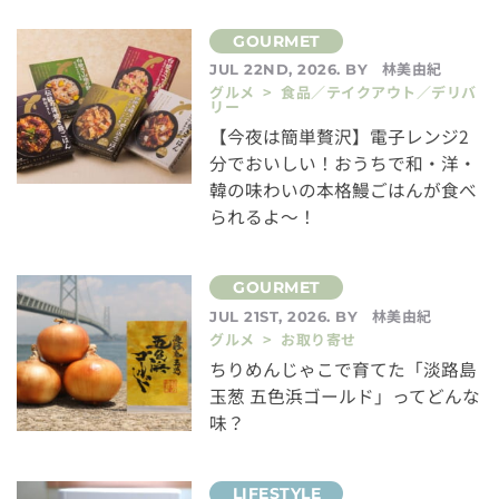
林美由紀
JUL 22ND, 2026. BY
グルメ > 食品／テイクアウト／デリバ
リー
【今夜は簡単贅沢】電子レンジ2
分でおいしい！おうちで和・洋・
韓の味わいの本格鰻ごはんが食べ
られるよ～！
林美由紀
JUL 21ST, 2026. BY
グルメ > お取り寄せ
ちりめんじゃこで育てた「淡路島
玉葱 五色浜ゴールド」ってどんな
味？