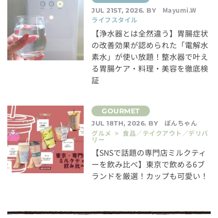
Mayumi.W
JUL 21ST, 2026. BY
ライフスタイル
【浄水器とは全然違う】胃腸症状
の改善効果が認められた「電解水
素水」が使い放題！整水器で叶え
る胃腸ケア・料理・美容を徹底検
証
ぽんちゃん
JUL 18TH, 2026. BY
グルメ > 食品／テイクアウト／デリバ
リー
【SNSで話題の専門店ミルクティ
ーを飲み比べ】東京で飲める6ブ
ランドを厳選！カップも可愛い！