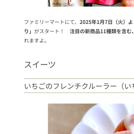
5
ドリンク
5.1
いちごミルク
ファミリーマートにて、
2025年1月7日（火
り」
がスタート！
注目の新商品11種類を含む
5.2
アフタヌーンティー監修 ストロベ
れますよ。
6
アイス
6.1
ワッフルコーンいちご練乳
スイーツ
いちごのフレンチクルーラー（い