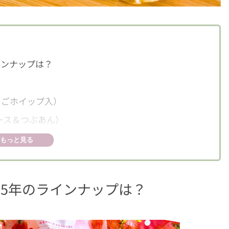
インナップは？
ちごホイップ入）
ース＆つぶあん）
もっと見る
25年のラインナップは？
ジャム味