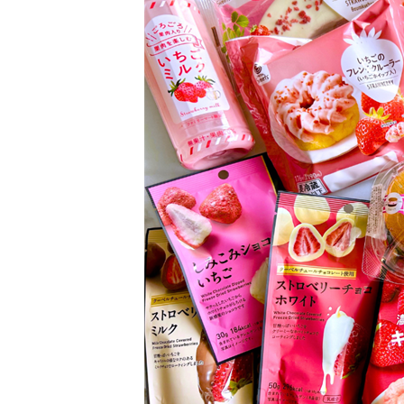
2.8
いちごスノーボールクッキー
2.9
いちごタルト
3
パン
3.1
八天堂 冷やして食べるとろけるく
3.2
いちご果肉入りホイップのメロン
3.3
もちっと食感のいちごパン
3.4
いちご＆ホイップサンド
4
お菓子
4.1
濃い味苺の甘ずっぱさ キャラメル
4.2
パリふわ食感で甘ずっぱいいちご
4.3
ファミマル PREMIUM しみこみ
4.4
ファミマル PREMIUM ストロベ
4.5
ファミマル PREMIUM ストロベ