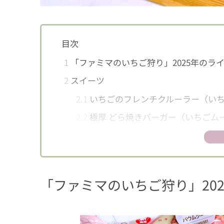
目次
1
「ファミマのいちご狩り」2025年のラ
2
スイーツ
2.1
いちごのフレンチクルーラー（い
2.2
極厚 どら焼きバーガー（いちごム
2.3
いちごのクレープ
2.4
いちごのティラミス
2.5
いちごバウムクーヘン
「ファミマのいちご狩り」20
2.6
いちごフィナンシェ
2.7
マカロン いちごミルク味＆いちご