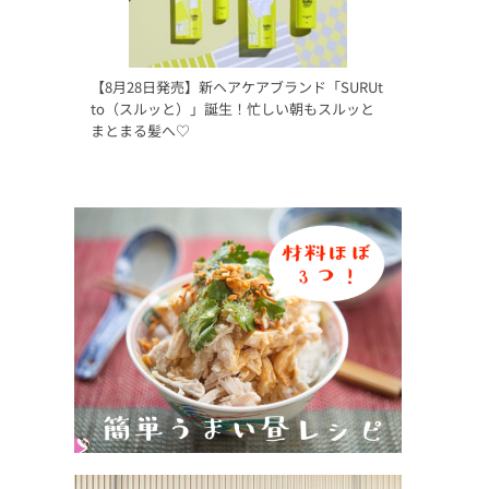
【8月28日発売】新ヘアケアブランド「SURUt
to（スルッと）」誕生！忙しい朝もスルッと
まとまる髪へ♡