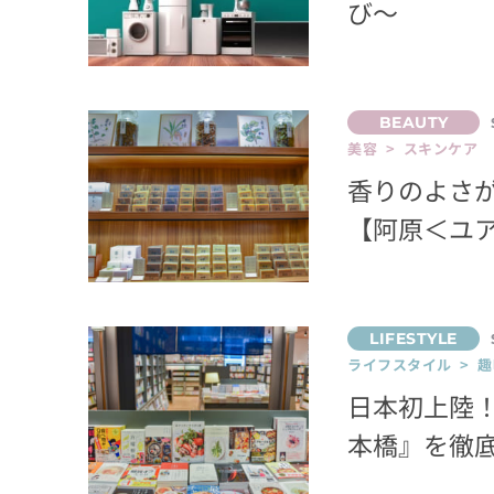
び〜
美容 > スキンケア
香りのよさ
【阿原＜ユ
ライフスタイル > 趣
日本初上陸
本橋』を徹