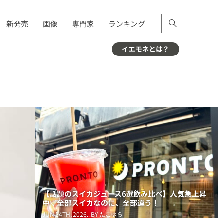
新発売
画像
専門家
ランキング
イエモネとは？
【話題のスイカジュース6選飲み比べ】人気急上昇
中♡全部スイカなのに、全部違う！
JUN 24TH, 2026.
BY たこゆら