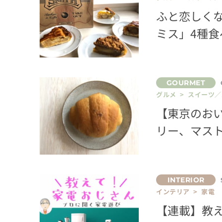
ふと恋しく
ミス」4種食
グルメ > スイーツ
【東京のお
リー、マス
インテリア > 家電
【連載】教