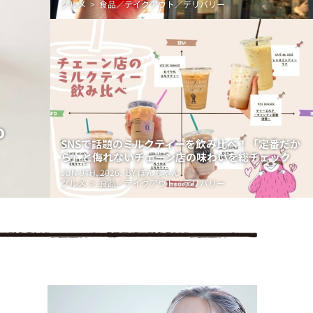
グルメ > 食品／テイクアウト／デリバリー
o
SNSで話題のミルクティーを飲み比べ！「定番だか
ら」と侮れないチェーン店の味わいを総チェック
JUN 9TH, 2026.
BY ぽんちゃん
グルメ > 食品／テイクアウト／デリバリー