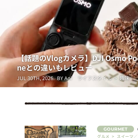
【話題のVlogカメラ】DJI Osmo 
neとの違いもレビュー
JUL 30TH, 2026.
BY Aoi
ライフスタイル > 趣味
グルメ > スイーツ