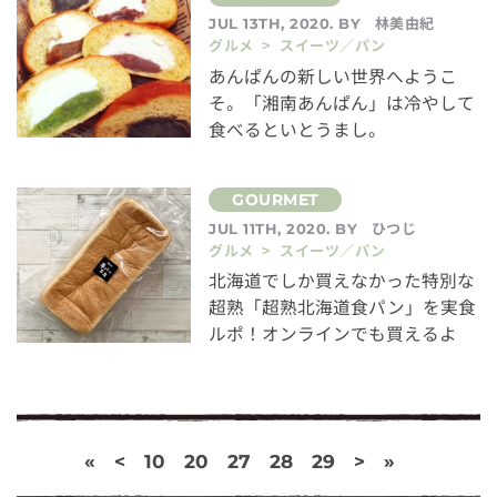
林美由紀
JUL 13TH, 2020. BY
グルメ > スイーツ／パン
あんぱんの新しい世界へようこ
そ。「湘南あんぱん」は冷やして
食べるといとうまし。
ひつじ
JUL 11TH, 2020. BY
グルメ > スイーツ／パン
北海道でしか買えなかった特別な
超熟「超熟北海道食パン」を実食
ルポ！オンラインでも買えるよ
«
<
10
20
27
28
29
>
»