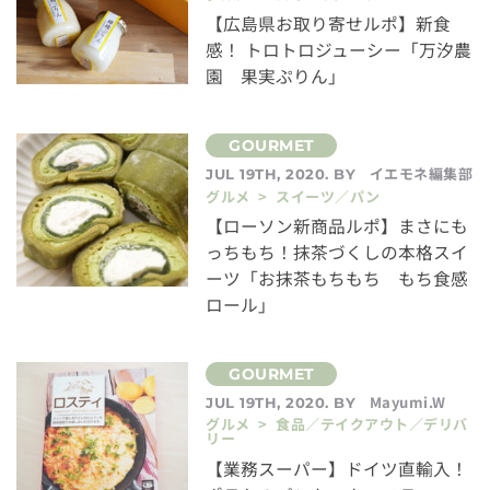
【広島県お取り寄せルポ】新食
感！ トロトロジューシー「万汐農
園 果実ぷりん」
イエモネ編集部
JUL 19TH, 2020. BY
グルメ > スイーツ／パン
【ローソン新商品ルポ】まさにも
っちもち！抹茶づくしの本格スイ
ーツ「お抹茶もちもち もち食感
ロール」
Mayumi.W
JUL 19TH, 2020. BY
グルメ > 食品／テイクアウト／デリバ
リー
【業務スーパー】ドイツ直輸入！