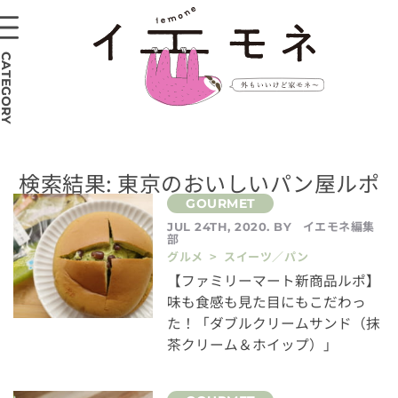
CATEGORY
検索結果: 東京のおいしいパン屋ルポ
イエモネ編集
JUL 24TH, 2020. BY
部
グルメ > スイーツ／パン
【ファミリーマート新商品ルポ】
味も食感も見た目にもこだわっ
た！「ダブルクリームサンド（抹
茶クリーム＆ホイップ）」